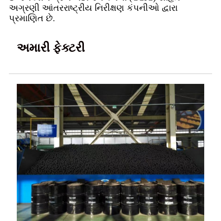
અગ્રણી આંતરરાષ્ટ્રીય નિરીક્ષણ કંપનીઓ દ્વારા
પ્રમાણિત છે.
અમારી ફેક્ટરી