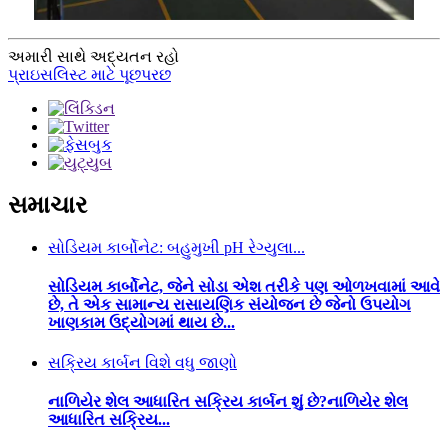
અમારી સાથે અદ્યતન રહો
પ્રાઇસલિસ્ટ માટે પૂછપરછ
સમાચાર
સોડિયમ કાર્બોનેટ: બહુમુખી pH રેગ્યુલા...
સોડિયમ કાર્બોનેટ, જેને સોડા એશ તરીકે પણ ઓળખવામાં આવે
છે, તે એક સામાન્ય રાસાયણિક સંયોજન છે જેનો ઉપયોગ
ખાણકામ ઉદ્યોગમાં થાય છે...
સક્રિય કાર્બન વિશે વધુ જાણો
નાળિયેર શેલ આધારિત સક્રિય કાર્બન શું છે?નાળિયેર શેલ
આધારિત સક્રિય...