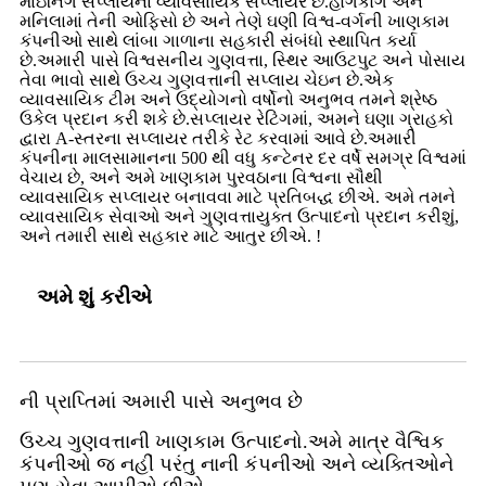
માઇનિંગ સપ્લાયના વ્યાવસાયિક સપ્લાયર છે.હોંગકોંગ અને
મનિલામાં તેની ઓફિસો છે અને તેણે ઘણી વિશ્વ-વર્ગની ખાણકામ
કંપનીઓ સાથે લાંબા ગાળાના સહકારી સંબંધો સ્થાપિત કર્યા
છે.અમારી પાસે વિશ્વસનીય ગુણવત્તા, સ્થિર આઉટપુટ અને પોસાય
તેવા ભાવો સાથે ઉચ્ચ ગુણવત્તાની સપ્લાય ચેઇન છે.એક
વ્યાવસાયિક ટીમ અને ઉદ્યોગનો વર્ષોનો અનુભવ તમને શ્રેષ્ઠ
ઉકેલ પ્રદાન કરી શકે છે.સપ્લાયર રેટિંગમાં, અમને ઘણા ગ્રાહકો
દ્વારા A-સ્તરના સપ્લાયર તરીકે રેટ કરવામાં આવે છે.અમારી
કંપનીના માલસામાનના 500 થી વધુ કન્ટેનર દર વર્ષે સમગ્ર વિશ્વમાં
વેચાય છે, અને અમે ખાણકામ પુરવઠાના વિશ્વના સૌથી
વ્યાવસાયિક સપ્લાયર બનાવવા માટે પ્રતિબદ્ધ છીએ. અમે તમને
વ્યાવસાયિક સેવાઓ અને ગુણવત્તાયુક્ત ઉત્પાદનો પ્રદાન કરીશું,
અને તમારી સાથે સહકાર માટે આતુર છીએ. !
અમે શું કરીએ
ની પ્રાપ્તિમાં અમારી પાસે અનુભવ છે
ઉચ્ચ ગુણવત્તાની ખાણકામ ઉત્પાદનો.અમે માત્ર વૈશ્વિક
કંપનીઓ જ નહીં પરંતુ નાની કંપનીઓ અને વ્યક્તિઓને