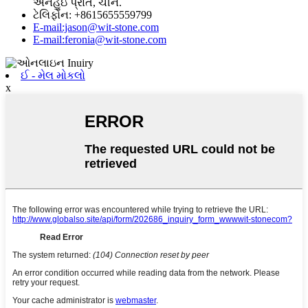
અનહુઇ પ્રાંત, ચીન.
ટેલિફોન: +8615655559799
E-mail:jason@wit-stone.com
E-mail:feronia@wit-stone.com
ઈ - મેલ મોકલો
x