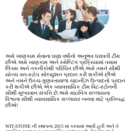
અમે ખાણકામ સેવાના ઘણા વર્ષોનો અનુભવ ધરાવતી ટીમ
છીએ.અમે ખાણકામ અને સ્મેલ્ટિંગ પ્રક્રિયામાં તમામ
લિંક્સ અને તકનીકોથી પરિચિત છીએ.અમે તમને સૌથી
યોગ્ય વન-સ્ટોપ સોલ્યુશન પ્રદાન કરી શકીએ છીએ
અને તમને ઉચ્ચ-ગુણવત્તાવાળા ચાઇનીઝ ઉત્પાદનો પ્રદાન
કરી શકીએ છીએ.એક વ્યાવસાયિક ટીમ વિટ-સ્ટોનની
સૌથી મૂલ્યવાન સંપત્તિ છે.અમે માઇનિંગ સપ્લાયના
વિશ્વના સૌથી વ્યાવસાયિક સપ્લાયર બનવા માટે પ્રતિબદ્ધ
છીએ!
WIT-STONE ની સ્થાપના 2015 માં કરવામાં આવી હતી અને તે