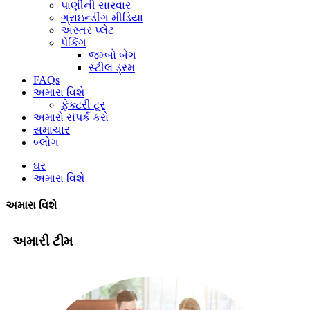
પાણીની સારવાર
ગ્રાઇન્ડીંગ મીડિયા
અસ્તર પ્લેટ
પેકિંગ
જમ્બો બેગ
સ્ટીલ ડ્રમ
FAQs
અમારા વિશે
ફેક્ટરી ટૂર
અમારો સંપર્ક કરો
સમાચાર
બ્લોગ
ઘર
અમારા વિશે
અમારા વિશે
અમારી ટીમ