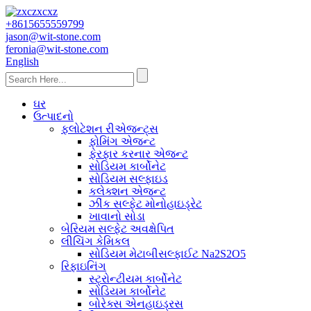
+8615655559799
jason@wit-stone.com
feronia@wit-stone.com
English
ઘર
ઉત્પાદનો
ફ્લોટેશન રીએજન્ટ્સ
ફોમિંગ એજન્ટ
ફેરફાર કરનાર એજન્ટ
સોડિયમ કાર્બોનેટ
સોડિયમ સલ્ફાઇડ
કલેક્શન એજન્ટ
ઝીંક સલ્ફેટ મોનોહાઇડ્રેટ
ખાવાનો સોડા
બેરિયમ સલ્ફેટ અવક્ષેપિત
લીચિંગ કેમિકલ
સોડિયમ મેટાબીસલ્ફાઈટ Na2S2O5
રિફાઇનિંગ
સ્ટ્રોન્ટીયમ કાર્બોનેટ
સોડિયમ કાર્બોનેટ
બોરેક્સ એનહાઇડ્રસ