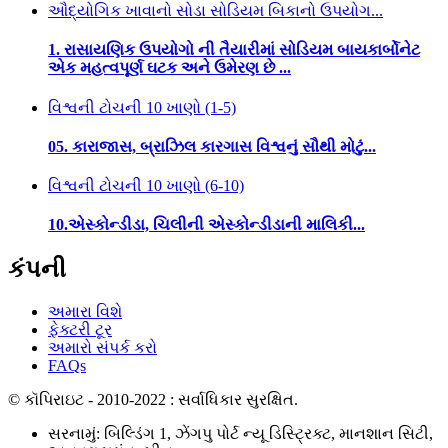
ઔદ્યોગિક ખાવાનો સોડા સોડિયમ બિકાનો ઉપયોગ...
1. રાસાયણિક ઉપયોગો ની તૈયારીમાં સોડિયમ બાયકાર્બોનેટ
એક મહત્વપૂર્ણ ઘટક અને ઉમેરણ છે ...
વિશ્વની ટોચની 10 ખાણો (1-5)
05. કારાજાસ, બ્રાઝિલ કારગાસ વિશ્વનું સૌથી મોટું...
વિશ્વની ટોચની 10 ખાણો (6-10)
10.એસ્કોન્ડીડા, ચિલીની એસ્કોન્ડીડાની માલિકી...
કંપની
અમારા વિશે
ફેક્ટરી ટૂર
અમારો સંપર્ક કરો
FAQs
© કૉપિરાઇટ - 2010-2022 : સર્વાધિકાર સુરક્ષિત.
સરનામું: બિલ્ડિંગ 1, ઝેંગપુ પોર્ટ ન્યૂ ડિસ્ટ્રિક્ટ, માનશાન સિટી,