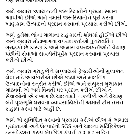
પણ સેવા આપીએ છીએ.
અમે અમારા ક્લાયન્ટની જરૂરિયાતોને પ્રથમ સ્થાન
આપીએ છીએ અને તમારી જરૂરિયાતોને પૂરી કરતા
ખાણકામ ઉત્પાદનો પ્રદાન કરવાનો પ્રયાસ કરીએ છીએ.
અમે હંમેશા લાંબા ગાળાના સહકારની શોધમાં હોઈએ છીએ
અને અમારા મોટાભાગના વપરાશકર્તાઓ પુનરાવર્તિત
ગ્રાહકો છે કારણ કે અમે અમારા વપરાશકર્તાઓને વેચાણ
પછીની સેવાઓ સાવચેતીપૂર્વક પ્રદાન કરવાનો પ્રયાસ
કરીએ છીએ.
અમે અમારા ગ્રાહકોને સપ્લાયર્સ ફેક્ટરીઓની મુલાકાત
લેવા માટે આવકારીએ છીએ જ્યાં અમે માઇનિંગ
ઉત્પાદનોનો સ્ત્રોત કરીએ છીએ અને સંયુક્ત મુલાકાત
ગોઠવવી એ અમે વિનંતી પર પ્રદાન કરીએ છીએ તે
સેવાઓનો એક ભાગ છે.ચાઇનાથી, તકનીકી અને વેચાણ
બંને પૃષ્ઠભૂમિ ધરાવતા વ્યાવસાયિકોની અમારી ટીમ તમને
સહાય કરવા માટે અહીં છે.
અમે એ સુનિશ્ચિત કરવાનો પ્રયાસ કરીએ છીએ કે અમારા
પ્રદાતાઓ અને ઉત્પાદનો SGS અને ચાઇના સર્ટિફિકેશન
ઇન્સ્પેક્શન ગ્રુપ બેઇજિંગ કંપની (CCIC) સહિત