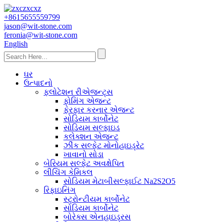
+8615655559799
jason@wit-stone.com
feronia@wit-stone.com
English
ઘર
ઉત્પાદનો
ફ્લોટેશન રીએજન્ટ્સ
ફોમિંગ એજન્ટ
ફેરફાર કરનાર એજન્ટ
સોડિયમ કાર્બોનેટ
સોડિયમ સલ્ફાઇડ
કલેક્શન એજન્ટ
ઝીંક સલ્ફેટ મોનોહાઇડ્રેટ
ખાવાનો સોડા
બેરિયમ સલ્ફેટ અવક્ષેપિત
લીચિંગ કેમિકલ
સોડિયમ મેટાબીસલ્ફાઈટ Na2S2O5
રિફાઇનિંગ
સ્ટ્રોન્ટીયમ કાર્બોનેટ
સોડિયમ કાર્બોનેટ
બોરેક્સ એનહાઇડ્રસ