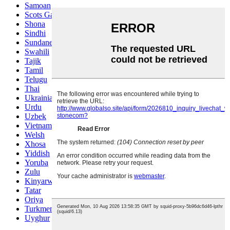
Samoan
Scots Gaelic
Shona
Sindhi
Sundanese
Swahili
Tajik
Tamil
Telugu
Thai
Ukrainian
Urdu
Uzbek
Vietnamese
Welsh
Xhosa
Yiddish
Yoruba
Zulu
Kinyarwanda
Tatar
Oriya
Turkmen
Uyghur