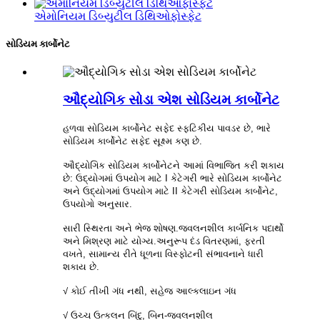
એમોનિયમ ડિબ્યુટીલ ડિથિઓફોસ્ફેટ
સોડિયમ કાર્બોનેટ
ઔદ્યોગિક સોડા એશ સોડિયમ કાર્બોનેટ
હળવા સોડિયમ કાર્બોનેટ સફેદ સ્ફટિકીય પાવડર છે, ભારે
સોડિયમ કાર્બોનેટ સફેદ સૂક્ષ્મ કણ છે.
ઔદ્યોગિક સોડિયમ કાર્બોનેટને આમાં વિભાજિત કરી શકાય
છે: ઉદ્યોગમાં ઉપયોગ માટે I કેટેગરી ભારે સોડિયમ કાર્બોનેટ
અને ઉદ્યોગમાં ઉપયોગ માટે II કેટેગરી સોડિયમ કાર્બોનેટ,
ઉપયોગો અનુસાર.
સારી સ્થિરતા અને ભેજ શોષણ.જ્વલનશીલ કાર્બનિક પદાર્થો
અને મિશ્રણ માટે યોગ્ય.અનુરૂપ દંડ વિતરણમાં, ફરતી
વખતે, સામાન્ય રીતે ધૂળના વિસ્ફોટની સંભાવનાને ધારી
શકાય છે.
√ કોઈ તીખી ગંધ નથી, સહેજ આલ્કલાઇન ગંધ
√ ઉચ્ચ ઉત્કલન બિંદુ, બિન-જ્વલનશીલ