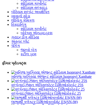
સોડિયમ કાર્બોનેટ
સોડિયમ સલ્ફાઇડ
બેરિયમ સલ્ફેટ અવક્ષેપિત
ખાવાનો સોડા
લીચિંગ કેમિકલ
રિફાઇનિંગ
સોડિયમ કાર્બોનેટ
બોરેક્સ એનહાઇડ્રસ
ગ્રાઇન્ડીંગ મીડિયા
અસ્તર પ્લેટ
પેકિંગ
જમ્બો બેગ
સ્ટીલ ડ્રમ
ફીચર પ્રોડક્ટ્સ
ખનિજ પ્રક્રિયા એજન્ટ સોડિયમ Isopropyl Xanthate
વલ્કેનાઈઝેશન એક્સિલરેટર ડિથિઓફોસ્ફેટ 25S
વલ્કેનાઇઝેશન એક્સિલરેટર ડિથિઓફોસ્ફેટ 25
લાભાર્થી કલેક્ટર ડિથિઓકાર્બામેટ ES(SN-9#)