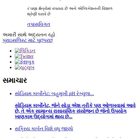
√ ઘણા ક્ષેત્રોમાં વપરાય છે અને એપ્લિકેશનની વિશાળ
શ્રેણી ધરાવે છે
તપાસ
વિગત
અમારી સાથે અદ્યતન રહો
પ્રાઇસલિસ્ટ માટે પૂછપરછ
સમાચાર
સોડિયમ કાર્બોનેટ: બહુમુખી pH રેગ્યુલા...
સોડિયમ કાર્બોનેટ, જેને સોડા એશ તરીકે પણ ઓળખવામાં આવે
છે, તે એક સામાન્ય રાસાયણિક સંયોજન છે જેનો ઉપયોગ
ખાણકામ ઉદ્યોગમાં થાય છે...
સક્રિય કાર્બન વિશે વધુ જાણો