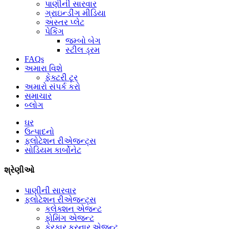
પાણીની સારવાર
ગ્રાઇન્ડીંગ મીડિયા
અસ્તર પ્લેટ
પેકિંગ
જમ્બો બેગ
સ્ટીલ ડ્રમ
FAQs
અમારા વિશે
ફેક્ટરી ટૂર
અમારો સંપર્ક કરો
સમાચાર
બ્લોગ
ઘર
ઉત્પાદનો
ફ્લોટેશન રીએજન્ટ્સ
સોડિયમ કાર્બોનેટ
શ્રેણીઓ
પાણીની સારવાર
ફ્લોટેશન રીએજન્ટ્સ
કલેક્શન એજન્ટ
ફોમિંગ એજન્ટ
ફેરફાર કરનાર એજન્ટ