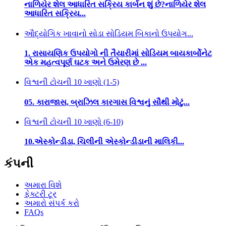
નાળિયેર શેલ આધારિત સક્રિય કાર્બન શું છે?નાળિયેર શેલ
આધારિત સક્રિય...
ઔદ્યોગિક ખાવાનો સોડા સોડિયમ બિકાનો ઉપયોગ...
1. રાસાયણિક ઉપયોગો ની તૈયારીમાં સોડિયમ બાયકાર્બોનેટ
એક મહત્વપૂર્ણ ઘટક અને ઉમેરણ છે ...
વિશ્વની ટોચની 10 ખાણો (1-5)
05. કારાજાસ, બ્રાઝિલ કારગાસ વિશ્વનું સૌથી મોટું...
વિશ્વની ટોચની 10 ખાણો (6-10)
10.એસ્કોન્ડીડા, ચિલીની એસ્કોન્ડીડાની માલિકી...
કંપની
અમારા વિશે
ફેક્ટરી ટૂર
અમારો સંપર્ક કરો
FAQs