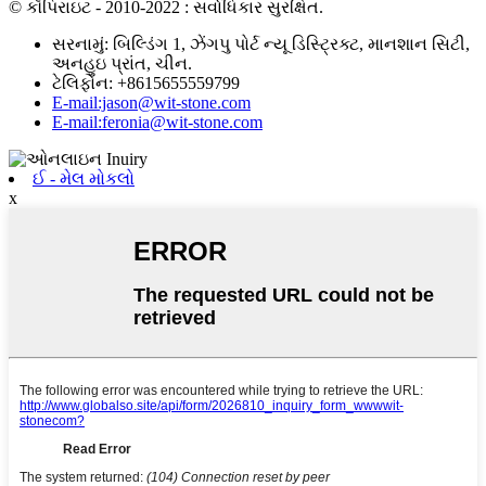
© કૉપિરાઇટ - 2010-2022 : સર્વાધિકાર સુરક્ષિત.
સરનામું: બિલ્ડિંગ 1, ઝેંગપુ પોર્ટ ન્યૂ ડિસ્ટ્રિક્ટ, માનશાન સિટી,
અનહુઇ પ્રાંત, ચીન.
ટેલિફોન: +8615655559799
E-mail:jason@wit-stone.com
E-mail:feronia@wit-stone.com
ઈ - મેલ મોકલો
x