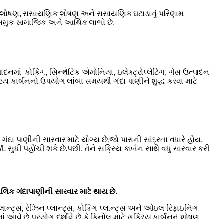
િક શોષણ, રાસાયણિક શોષણ અને રાસાયણિક ઘટાડાનું પરિણામ
ે અમુક સામાજિક અને આર્થિક લાભો છે.
, કોકિંગ, સિન્થેટિક એમોનિયા, ઇલેક્ટ્રોપ્લેટિંગ, ગેસ ઉત્પાદન
રિય કાર્બનનો ઉપયોગ લાંબા સમયથી ગંદા પાણીને શુદ્ધ કરવા માટે
ગંદા પાણીની સારવાર માટે યોગ્ય છે.જો પારાની સાંદ્રતા વધારે હોય,
સુધી પહોંચી શકે છે.પછી, તેને સક્રિય કાર્બન સાથે વધુ સારવાર કરી
લિક ગંદાપાણીની સારવાર માટે થાય છે.
્લાન્ટ્સ, રેઝિન પ્લાન્ટ્સ, કોકિંગ પ્લાન્ટ્સ અને ઓઇલ રિફાઇનિંગ
ાં આવે છે.પ્રયોગ દર્શાવે છે કે ફિનોલ માટે સક્રિય કાર્બનનું શોષણ