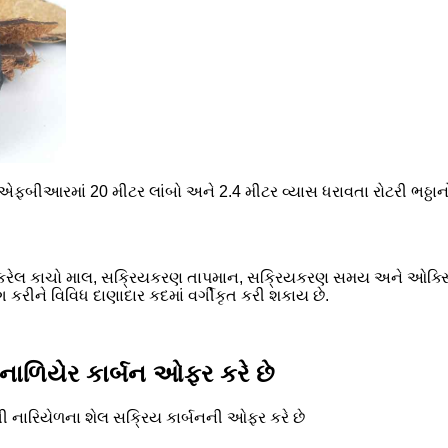
છે.એફબીઆરમાં 20 મીટર લાંબો અને 2.4 મીટર વ્યાસ ધરાવતા રોટરી ભઠ્ઠ
 કરેલ કાચો માલ, સક્રિયકરણ તાપમાન, સક્રિયકરણ સમય અને ઓક્સિડેશ
રીને વિવિધ દાણાદાર કદમાં વર્ગીકૃત કરી શકાય છે.
ાળિયેર કાર્બન ઓફર કરે છે
ી નારિયેળના શેલ સક્રિય કાર્બનની ઓફર કરે છે