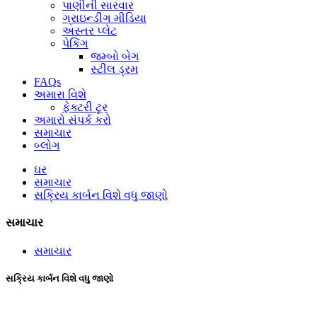
પાણીની સારવાર
ગ્રાઇન્ડીંગ મીડિયા
અસ્તર પ્લેટ
પેકિંગ
જમ્બો બેગ
સ્ટીલ ડ્રમ
FAQs
અમારા વિશે
ફેક્ટરી ટૂર
અમારો સંપર્ક કરો
સમાચાર
બ્લોગ
ઘર
સમાચાર
સક્રિય કાર્બન વિશે વધુ જાણો
સમાચાર
સમાચાર
સક્રિય કાર્બન વિશે વધુ જાણો