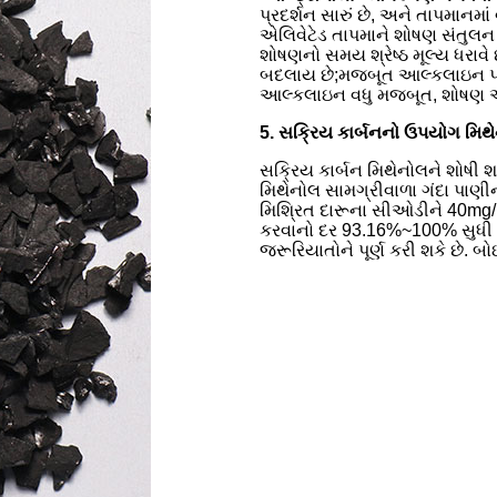
પ્રદર્શન સારું છે, અને તાપમાનમા
એલિવેટેડ તાપમાને શોષણ સંતુલન
શોષણનો સમય શ્રેષ્ઠ મૂલ્ય ધરાવે
બદલાય છે;મજબૂત આલ્કલાઇન પરિસ
આલ્કલાઇન વધુ મજબૂત, શોષણ અ
5. સક્રિય કાર્બનનો ઉપયોગ મિથેન
સક્રિય કાર્બન મિથેનોલને શોષી શ
મિથેનોલ સામગ્રીવાળા ગંદા પાણીની
મિશ્રિત દારૂના સીઓડીને 40mg/L
કરવાનો દર 93.16%~100% સુધી પહ
જરૂરિયાતોને પૂર્ણ કરી શકે છે. બો