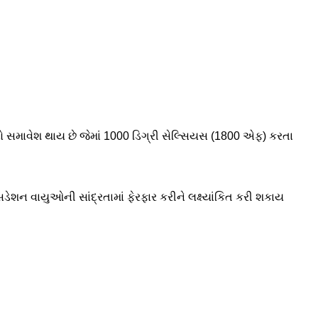
ાનો સમાવેશ થાય છે જેમાં 1000 ડિગ્રી સેલ્સિયસ (1800 એફ) કરતા
ન વાયુઓની સાંદ્રતામાં ફેરફાર કરીને લક્ષ્યાંકિત કરી શકાય