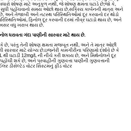
ં વધારો શોષણ માટે અનુકૂળ નથી, જે શોષણ ક્ષમતા ઘટાડે છે;જો કે,
 સુધી પહોંચવાનો સમય ઓછો થાય છે.સક્રિય કાર્બનની માત્રા અને
 છે, અને તેજાબી અને તટસ્થ પરિસ્થિતિઓમાં દૂર કરવાનો દર થોડો
્થિતિઓમાં, ફિનોલ દૂર કરવાની દરમાં તીવ્ર ઘટાડો થાય છે, અને
સર વધુ ખરાબ થાય છે.
ોલ ધરાવતા ગંદા પાણીની સારવાર માટે થાય છે.
કે છે, પરંતુ તેની શોષણ ક્ષમતા મજબૂત નથી, અને તે માત્ર ઓછી
 સારવાર માટે યોગ્ય છે.ઇજનેરી કામગીરીના પરિણામો દર્શાવે છે કે
 થી ઘટાડી 12mg/L ની નીચે કરી શકાય છે, અને મિથેનોલને દૂર
ોંચી શકે છે, અને પ્રવાહીની ગુણવત્તા પાણીની ગુણવત્તાની
ઈલર ડીસેલ્ટેડ વોટર સિસ્ટમનું ફીડ વોટર