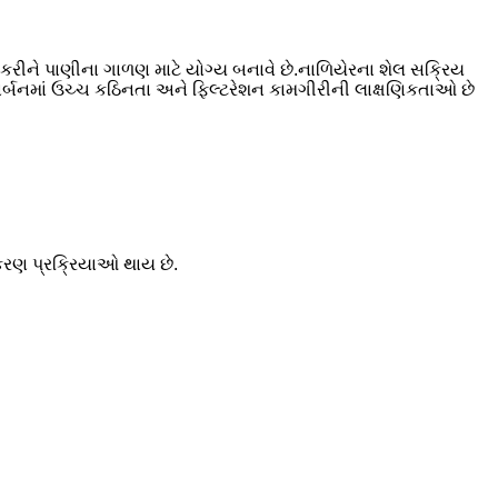
સ કરીને પાણીના ગાળણ માટે યોગ્ય બનાવે છે.નાળિયેરના શેલ સક્રિય
કાર્બનમાં ઉચ્ચ કઠિનતા અને ફિલ્ટરેશન કામગીરીની લાક્ષણિકતાઓ છે
ીકરણ પ્રક્રિયાઓ થાય છે.