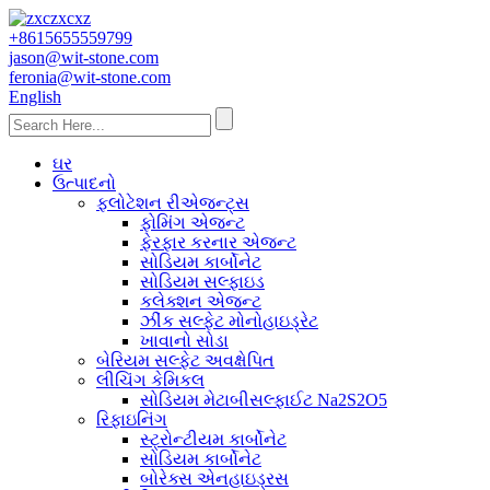
+8615655559799
jason@wit-stone.com
feronia@wit-stone.com
English
ઘર
ઉત્પાદનો
ફ્લોટેશન રીએજન્ટ્સ
ફોમિંગ એજન્ટ
ફેરફાર કરનાર એજન્ટ
સોડિયમ કાર્બોનેટ
સોડિયમ સલ્ફાઇડ
કલેક્શન એજન્ટ
ઝીંક સલ્ફેટ મોનોહાઇડ્રેટ
ખાવાનો સોડા
બેરિયમ સલ્ફેટ અવક્ષેપિત
લીચિંગ કેમિકલ
સોડિયમ મેટાબીસલ્ફાઈટ Na2S2O5
રિફાઇનિંગ
સ્ટ્રોન્ટીયમ કાર્બોનેટ
સોડિયમ કાર્બોનેટ
બોરેક્સ એનહાઇડ્રસ