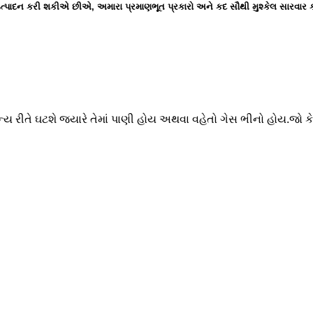
 ઉત્પાદન કરી શકીએ છીએ, અમારા પ્રમાણભૂત પ્રકારો અને કદ સૌથી મુશ્કેલ સારવાર કા
ન્ય રીતે ઘટશે જ્યારે તેમાં પાણી હોય અથવા વહેતો ગેસ ભીનો હોય.જો કે