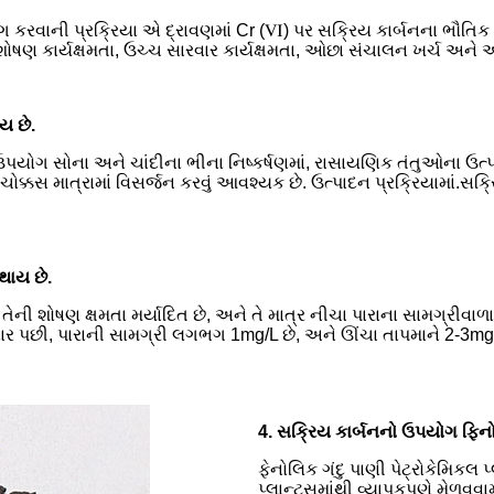
ોગ કરવાની પ્રક્રિયા એ દ્રાવણમાં Cr (Ⅵ) પર સક્રિય કાર્બનના ભૌત
િર શોષણ કાર્યક્ષમતા, ઉચ્ચ સારવાર કાર્યક્ષમતા, ઓછા સંચાલન ખર્ચ અન
ય છે.
ોના અને ચાંદીના ભીના નિષ્કર્ષણમાં, રાસાયણિક તંતુઓના ઉત્પાદનમાં
ક્કસ માત્રામાં વિસર્જન કરવું આવશ્યક છે. ઉત્પાદન પ્રક્રિયામાં.સક્
થાય છે.
તેની શોષણ ક્ષમતા મર્યાદિત છે, અને તે માત્ર નીચા પારાના સામગ્રીવાળા 
વાર પછી, પારાની સામગ્રી લગભગ 1mg/L છે, અને ઊંચા તાપમાને 2-3mg/L 
4. સક્રિય કાર્બનનો ઉપયોગ ફિનો
ફેનોલિક ગંદુ પાણી પેટ્રોકેમિકલ પ
પ્લાન્ટ્સમાંથી વ્યાપકપણે મેળવવામ