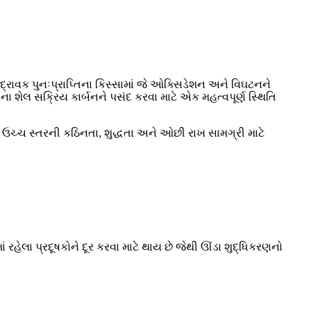
ે દ્રાવક પુનઃપ્રાપ્તિના કિસ્સામાં જે ઓક્સિડેશન અને વિઘટનને
ા શેલ સક્રિય કાર્બનને પસંદ કરવા માટે એક મહત્વપૂર્ણ સ્થિતિ
 ઉચ્ચ સ્તરની કઠિનતા, શુદ્ધતા અને ઓછી રાખ સામગ્રી માટે
 રહેલા પ્રદૂષકોને દૂર કરવા માટે થાય છે જેથી ઊંડા શુદ્ધિકરણનો