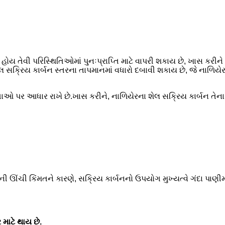
 હોય તેવી પરિસ્થિતિઓમાં પુનઃપ્રાપ્તિ માટે વાપરી શકાય છે, ખાસ કરીન
 સક્રિય કાર્બન સ્તરના તાપમાનમાં વધારો દબાવી શકાય છે, જે નાળિયેરન
ઓ પર આધાર રાખે છે.ખાસ કરીને, નાળિયેરના શેલ સક્રિય કાર્બન તેના
ી ઊંચી કિંમતને કારણે, સક્રિય કાર્બનનો ઉપયોગ મુખ્યત્વે ગંદા પાણીમાં
માટે થાય છે.