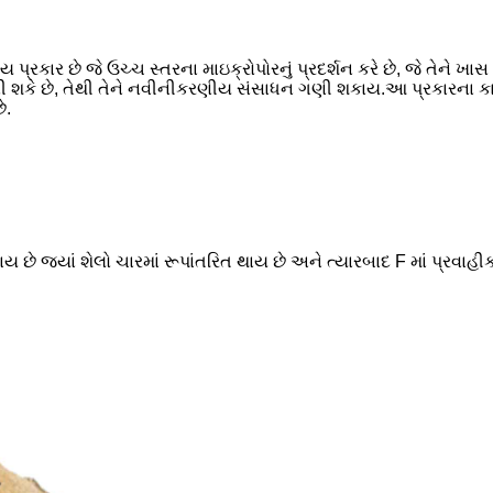
્રકાર છે જે ઉચ્ચ સ્તરના માઇક્રોપોરનું પ્રદર્શન કરે છે, જે તેને ખા
 જીવી શકે છે, તેથી તેને નવીનીકરણીય સંસાધન ગણી શકાય.આ પ્રકારના 
ે.
 છે જ્યાં શેલો ચારમાં રૂપાંતરિત થાય છે અને ત્યારબાદ F માં પ્રવાહ