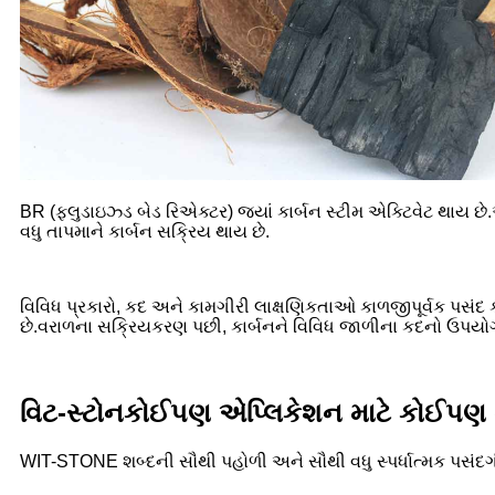
BR (ફ્લુડાઇઝ્ડ બેડ રિએક્ટર) જ્યાં કાર્બન સ્ટીમ એક્ટિવેટ થાય 
વધુ તાપમાને કાર્બન સક્રિય થાય છે.
વિવિધ પ્રકારો, કદ અને કામગીરી લાક્ષણિકતાઓ કાળજીપૂર્વક પસંદ
છે.વરાળના સક્રિયકરણ પછી, કાર્બનને વિવિધ જાળીના કદનો ઉપયોગ ક
વિટ-સ્ટોન
કોઈપણ એપ્લિકેશન માટે કોઈપણ ન
WIT-STONE શબ્દની સૌથી પહોળી અને સૌથી વધુ સ્પર્ધાત્મક પસંદગ