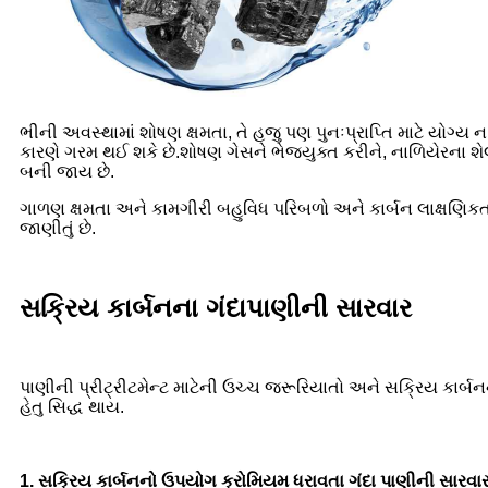
ભીની અવસ્થામાં શોષણ ક્ષમતા, તે હજુ પણ પુનઃપ્રાપ્તિ માટે યોગ્ય ન
કારણે ગરમ થઈ શકે છે.શોષણ ગેસને ભેજયુક્ત કરીને, નાળિયેરના શેલ
બની જાય છે.
ગાળણ ક્ષમતા અને કામગીરી બહુવિધ પરિબળો અને કાર્બન લાક્ષણિકતા
જાણીતું છે.
સક્રિય કાર્બનના ગંદાપાણીની સારવાર
પાણીની પ્રીટ્રીટમેન્ટ માટેની ઉચ્ચ જરૂરિયાતો અને સક્રિય કાર્બનન
હેતુ સિદ્ધ થાય.
1. સક્રિય કાર્બનનો ઉપયોગ ક્રોમિયમ ધરાવતા ગંદા પાણીની સારવાર 