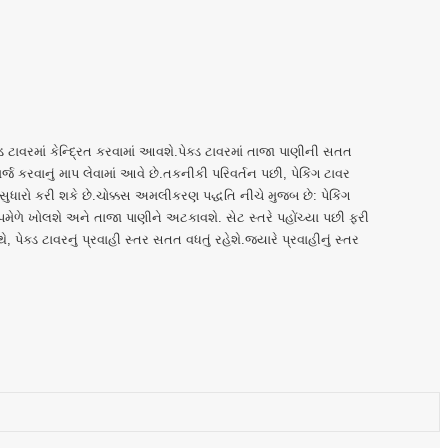
ક્ડ ટાવરમાં કેન્દ્રિત કરવામાં આવશે.પેક્ડ ટાવરમાં તાજા પાણીની સતત
ાર્જ કરવાનું માપ લેવામાં આવે છે.તકનીકી પરિવર્તન પછી, પેકિંગ ટાવર
 સુધારો કરી શકે છે.ચોક્કસ અમલીકરણ પદ્ધતિ નીચે મુજબ છે: પેકિંગ
મેળે ખોલશે અને તાજા પાણીને અટકાવશે. સેટ સ્તરે પહોંચ્યા પછી ફરી
 પેક્ડ ટાવરનું પ્રવાહી સ્તર સતત વધતું રહેશે.જ્યારે પ્રવાહીનું સ્તર