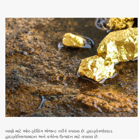
ખાણો માટે ઓર-ડ્રેસિંગ એજન્ટ તરીકે વપરાય છે. હાઇડ્રોક્લોરાઇડ
હાઇડ્રોક્સિલામાઇન અને વગેરેના ઉત્પાદન માટે વપરાય છે.