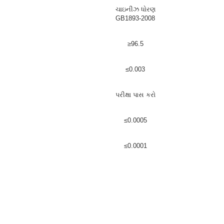
ચાઇનીઝ ધોરણ
GB1893-2008
≥96.5
≤0.003
પરીક્ષા પાસ કરો
≤0.0005
≤0.0001