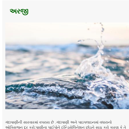
અરજી
ગંદાપાણીની સારવારમાં વપરાય છે .ગંદાપાણી અને પાઇપલાઇનમાં વધારાનો
ઓક્સિજન દૂર કરો;પાણીના પાઈપોને ઈન્ડિસેલિનેશન છોડને સાફ કરો કારણ કે તે