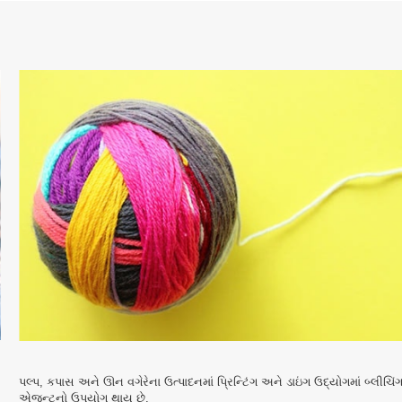
પલ્પ, કપાસ અને ઊન વગેરેના ઉત્પાદનમાં પ્રિન્ટિંગ અને ડાઇંગ ઉદ્યોગમાં બ્લીચિં
એજન્ટનો ઉપયોગ થાય છે.