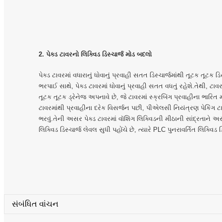
2. પેક્ડ ટાવરનો લિક્વિડ ડિસ્ચાર્જ મોડ બદલો
પેક્ડ ટાવરમાં વધારાનું ધોવાનું પ્રવાહી સતત ડિસ્ચાર્જમાંથી તૂટક તૂટ
ભરપાઈ સાથે, પેક્ડ ટાવરમાં ધોવાનું પ્રવાહી સતત વધતું રહેશે.તેથી, ટાવ
તૂટક તૂટક ડ્રેનેજ અપનાવે છે, જે ટાવરમાં સ્ક્રબિંગ પ્રવાહીના ભાર
ટાવરમાંથી પ્રવાહીના દરેક વિસર્જન પછી, પીએલસી નિયંત્રણ પેકિંગ ટ
ભરવું.તેની અસર પેક્ડ ટાવરમાં વૉશિંગ લિક્વિડની મીઠાની સાંદ્રતાને અસર
લિક્વિડ ડિસ્ચાર્જ લેવલ સુધી પહોંચે છે, ત્યારે PLC પુનરાવર્તિત લિક્વ
સંબંધિત વાંચન