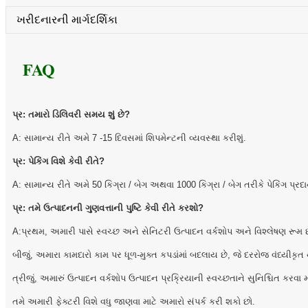
ખરીદનારની માર્ગદર્શિકા
FAQ
પ્ર: તમારો ડિલિવરી સમય શું છે?
A: સામાન્ય રીતે અમે 7 -15 દિવસમાં શિપમેન્ટની વ્યવસ્થા કરીશું.
પ્ર: પેકિંગ વિશે કેવી રીતે?
A: સામાન્ય રીતે અમે 50 કિગ્રા / બેગ અથવા 1000 કિગ્રા / બેગ તરીકે પેકિંગ
પ્ર: તમે ઉત્પાદનની ગુણવત્તાની પુષ્ટિ કેવી રીતે કરશો?
A:પ્રથમ, અમારી પાસે સ્વચ્છ અને સેનિટરી ઉત્પાદન વર્કશોપ અને વિશ્લેષણ રૂમ છ
બીજું, અમારા કામદારો કામ પર ધૂળ-મુક્ત કપડાંમાં બદલાય છે, જે દરરોજ વંધ્યીકૃત
ત્રીજું, અમારું ઉત્પાદન વર્કશોપ ઉત્પાદન પ્રક્રિયાની સ્વચ્છતાને સુનિશ્ચિત કરવા મા
તમે અમારી ફેક્ટરી વિશે વધુ જાણવા માટે અમારો સંપર્ક કરી શકો છો.