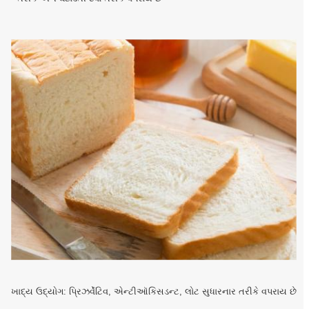
ખાદ્ય ઉદ્યોગ: પ્રિઝર્વેટિવ, એન્ટીઑકિસડન્ટ, લોટ સુધારનાર તરીકે વપરાય છે