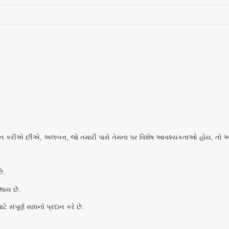
 પ્રદાન કરીએ છીએ, અલબત્ત, જો તમારી પાસે તેમના પર વિશેષ આવશ્યકતાઓ હોય, તો અ
ે.
 થાય છે.
ટે સંપૂર્ણ સાધનો પ્રદાન કરે છે.