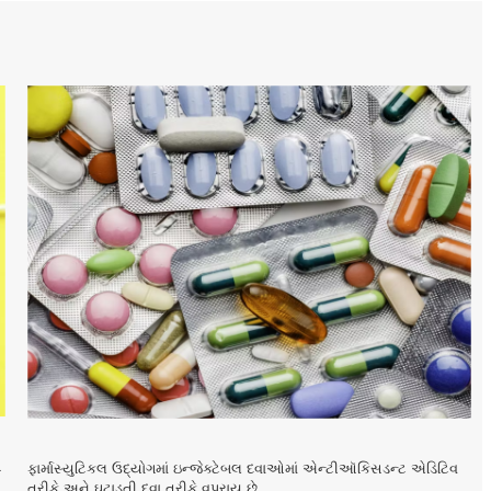
ગ
ફાર્માસ્યુટિકલ ઉદ્યોગમાં ઇન્જેક્ટેબલ દવાઓમાં એન્ટીઑકિસડન્ટ એડિટિવ
તરીકે અને ઘટાડતી દવા તરીકે વપરાય છે