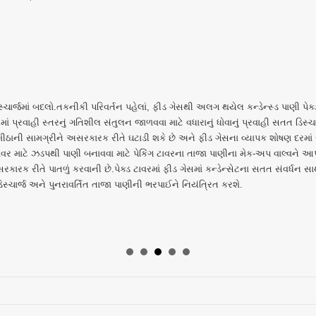
ક ડિસ્ચાર્જમાં બદલો.તકનીકી પરિવર્તન પહેલાં, ફીડ ગેસથી અલગ થયેલ કન્ડેન્સ્ડ પાણી પે
રમાં પ્રવાહી સ્તરનું ગતિશીલ સંતુલન જાળવવા માટે વધારાનું ધોવાનું પ્રવાહી સતત ડિસ્ચ
િત મીઠાની સામગ્રીને અસરકારક રીતે ઘટાડી શકે છે અને ફીડ ગેસના વ્યાપક શોષણ દરમાં
ાવર માટે ઝડપથી પાણી બનાવવા માટે પેકિંગ ટાવરના તાજા પાણીના મેક-અપ વાલ્વને આપ
કારક રીતે પાતળું કરવાની છે.પેક્ડ ટાવરમાં ફીડ ગેસમાં કન્ડેન્સેટના સતત સંવર્ધન સાથે,
િડ ડિસ્ચાર્જ અને પુનરાવર્તિત તાજા પાણીની ભરપાઈને નિયંત્રિત કરશે.