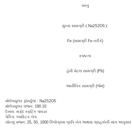
વસ્તુ
મુખ્ય સામગ્રી（Na2S2O5）
Fe (સામગ્રી Fe તરીકે)
સ્પષ્ટતા
હેવી મેટલ સામગ્રી (Pb)
આર્સેનિક સામગ્રી (જેમ)
મોલેક્યુલર ફોર્મ્યુલા : Na2S2O5
મોલેક્યુલર વજન: 190.10
દેખાવ: સફેદ સ્ફટિક પાવડર
પેકિંગ: પ્લાસ્ટિક બેગ
ચોખ્ખું વજન: 25, 50, 1000 કિલોગ્રામ પ્રતિ બેગ અથવા ગ્રાહકોની માંગ અનુસાર