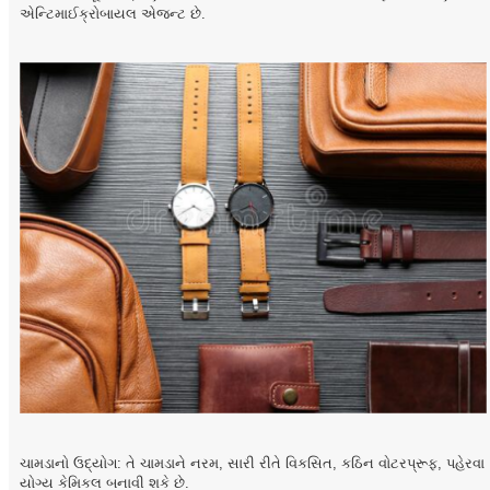
એન્ટિમાઈક્રોબાયલ એજન્ટ છે.
ચામડાનો ઉદ્યોગ: તે ચામડાને નરમ, સારી રીતે વિકસિત, કઠિન વોટરપ્રૂફ, પહેરવા
યોગ્ય કેમિકલ બનાવી શકે છે.