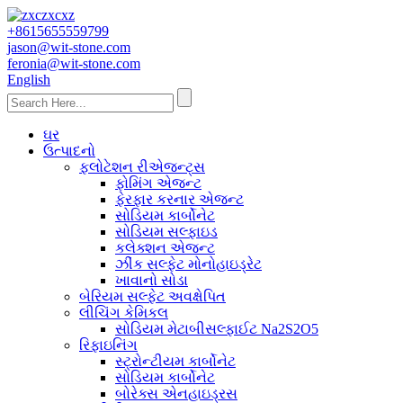
+8615655559799
jason@wit-stone.com
feronia@wit-stone.com
English
ઘર
ઉત્પાદનો
ફ્લોટેશન રીએજન્ટ્સ
ફોમિંગ એજન્ટ
ફેરફાર કરનાર એજન્ટ
સોડિયમ કાર્બોનેટ
સોડિયમ સલ્ફાઇડ
કલેક્શન એજન્ટ
ઝીંક સલ્ફેટ મોનોહાઇડ્રેટ
ખાવાનો સોડા
બેરિયમ સલ્ફેટ અવક્ષેપિત
લીચિંગ કેમિકલ
સોડિયમ મેટાબીસલ્ફાઈટ Na2S2O5
રિફાઇનિંગ
સ્ટ્રોન્ટીયમ કાર્બોનેટ
સોડિયમ કાર્બોનેટ
બોરેક્સ એનહાઇડ્રસ