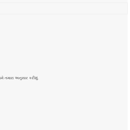
મે તમારા અનુસાર કરીશું.