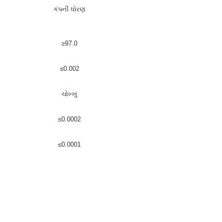
કંપની ધોરણ
≥97.0
≤0.002
ચોખ્ખુ
≤0.0002
≤0.0001