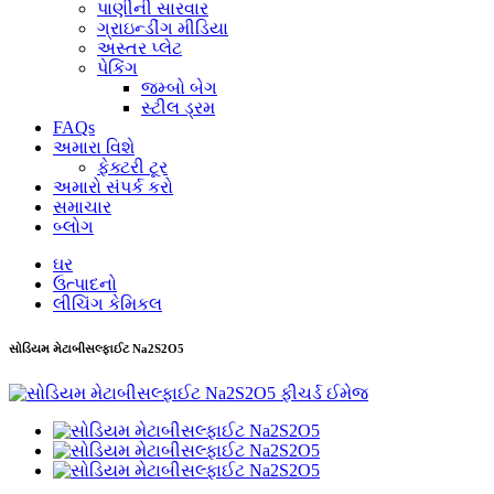
પાણીની સારવાર
ગ્રાઇન્ડીંગ મીડિયા
અસ્તર પ્લેટ
પેકિંગ
જમ્બો બેગ
સ્ટીલ ડ્રમ
FAQs
અમારા વિશે
ફેક્ટરી ટૂર
અમારો સંપર્ક કરો
સમાચાર
બ્લોગ
ઘર
ઉત્પાદનો
લીચિંગ કેમિકલ
સોડિયમ મેટાબીસલ્ફાઈટ Na2S2O5