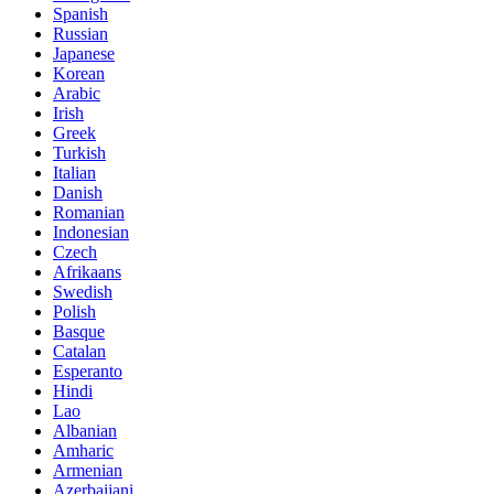
Spanish
Russian
Japanese
Korean
Arabic
Irish
Greek
Turkish
Italian
Danish
Romanian
Indonesian
Czech
Afrikaans
Swedish
Polish
Basque
Catalan
Esperanto
Hindi
Lao
Albanian
Amharic
Armenian
Azerbaijani