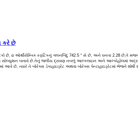
કરે છે
કો છે, α ઓર્થોરોમ્બિક સ્ફટિકનું ગલનબિંદુ 742.5 ° સે છે, અને ઘનતા 2.28 છે;તે મ
 સોલ્યુશન બનાવે છે.તેનું જલીય દ્રાવણ નબળું આલ્કલાઇન અને આલ્કોહોલમાં અદ્રાવ્
ં આવે છે, ત્યારે તે બોરેક્સ ડેકાહાઇડ્રેટ અથવા બોરેક્સ પેન્ટાહાઇડ્રેટમાં ભેજને શોષી શ