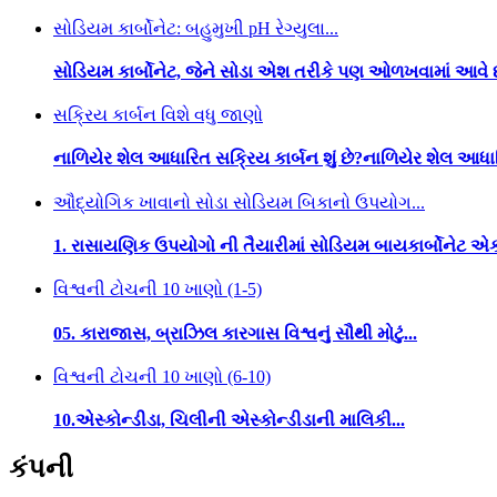
સોડિયમ કાર્બોનેટ: બહુમુખી pH રેગ્યુલા...
સોડિયમ કાર્બોનેટ, જેને સોડા એશ તરીકે પણ ઓળખવામાં આવે 
સક્રિય કાર્બન વિશે વધુ જાણો
નાળિયેર શેલ આધારિત સક્રિય કાર્બન શું છે?નાળિયેર શેલ આધા
ઔદ્યોગિક ખાવાનો સોડા સોડિયમ બિકાનો ઉપયોગ...
1. રાસાયણિક ઉપયોગો ની તૈયારીમાં સોડિયમ બાયકાર્બોનેટ એક 
વિશ્વની ટોચની 10 ખાણો (1-5)
05. કારાજાસ, બ્રાઝિલ કારગાસ વિશ્વનું સૌથી મોટું...
વિશ્વની ટોચની 10 ખાણો (6-10)
10.એસ્કોન્ડીડા, ચિલીની એસ્કોન્ડીડાની માલિકી...
કંપની