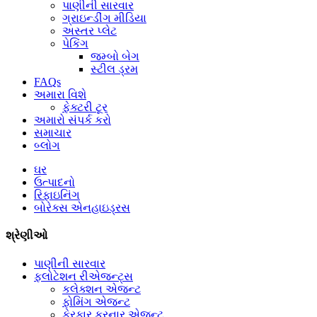
પાણીની સારવાર
ગ્રાઇન્ડીંગ મીડિયા
અસ્તર પ્લેટ
પેકિંગ
જમ્બો બેગ
સ્ટીલ ડ્રમ
FAQs
અમારા વિશે
ફેક્ટરી ટૂર
અમારો સંપર્ક કરો
સમાચાર
બ્લોગ
ઘર
ઉત્પાદનો
રિફાઇનિંગ
બોરેક્સ એનહાઇડ્રસ
શ્રેણીઓ
પાણીની સારવાર
ફ્લોટેશન રીએજન્ટ્સ
કલેક્શન એજન્ટ
ફોમિંગ એજન્ટ
ફેરફાર કરનાર એજન્ટ