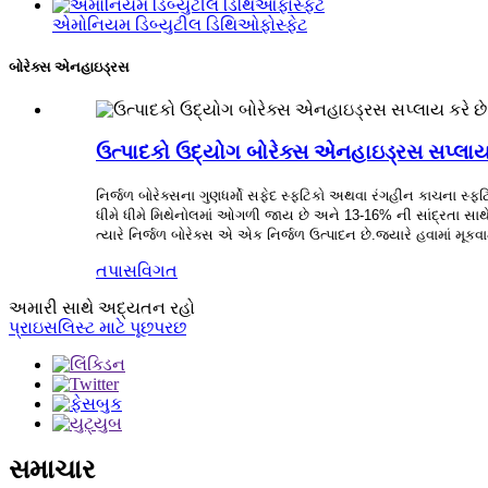
એમોનિયમ ડિબ્યુટીલ ડિથિઓફોસ્ફેટ
બોરેક્સ એનહાઇડ્રસ
ઉત્પાદકો ઉદ્યોગ બોરેક્સ એનહાઇડ્રસ સપ્લાય 
નિર્જળ બોરેક્સના ગુણધર્મો સફેદ સ્ફટિકો અથવા રંગહીન કાચના સ્ફટિ
ધીમે ધીમે મિથેનોલમાં ઓગળી જાય છે અને 13-16% ની સાંદ્રતા સાથે
ત્યારે નિર્જળ બોરેક્સ એ એક નિર્જળ ઉત્પાદન છે.જ્યારે હવામાં મૂકવામા
તપાસ
વિગત
અમારી સાથે અદ્યતન રહો
પ્રાઇસલિસ્ટ માટે પૂછપરછ
સમાચાર