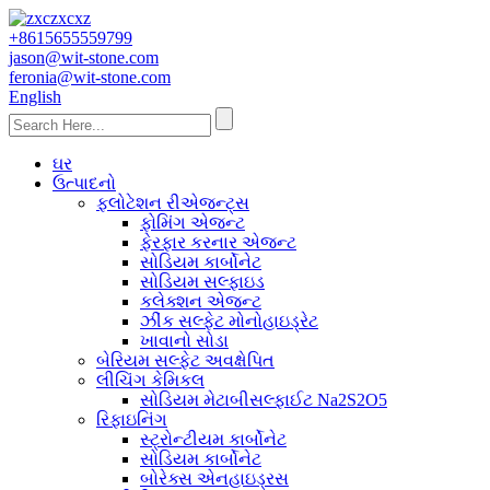
+8615655559799
jason@wit-stone.com
feronia@wit-stone.com
English
ઘર
ઉત્પાદનો
ફ્લોટેશન રીએજન્ટ્સ
ફોમિંગ એજન્ટ
ફેરફાર કરનાર એજન્ટ
સોડિયમ કાર્બોનેટ
સોડિયમ સલ્ફાઇડ
કલેક્શન એજન્ટ
ઝીંક સલ્ફેટ મોનોહાઇડ્રેટ
ખાવાનો સોડા
બેરિયમ સલ્ફેટ અવક્ષેપિત
લીચિંગ કેમિકલ
સોડિયમ મેટાબીસલ્ફાઈટ Na2S2O5
રિફાઇનિંગ
સ્ટ્રોન્ટીયમ કાર્બોનેટ
સોડિયમ કાર્બોનેટ
બોરેક્સ એનહાઇડ્રસ