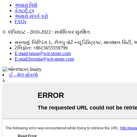
અમારા વિશે
ફેક્ટરી ટૂર
અમારો સંપર્ક કરો
FAQs
© કૉપિરાઇટ - 2010-2022 : સર્વાધિકાર સુરક્ષિત.
સરનામું: બિલ્ડિંગ 1, ઝેંગપુ પોર્ટ ન્યૂ ડિસ્ટ્રિક્ટ, માનશાન સિટી,
ટેલિફોન: +8615655559799
E-mail:jason@wit-stone.com
E-mail:feronia@wit-stone.com
ઈ - મેલ મોકલો
x