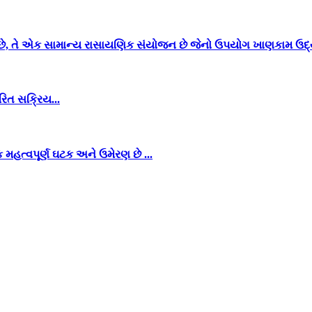
છે, તે એક સામાન્ય રાસાયણિક સંયોજન છે જેનો ઉપયોગ ખાણકામ ઉદ્યો
રિત સક્રિય...
મહત્વપૂર્ણ ઘટક અને ઉમેરણ છે ...