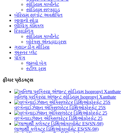
સોડિયમ કાર્બોનેટ
સોડિયમ સલ્ફાઇડ
બેરિયમ સલ્ફેટ અવક્ષેપિત
ખાવાનો સોડા
લીચિંગ કેમિકલ
રિફાઇનિંગ
સોડિયમ કાર્બોનેટ
બોરેક્સ એનહાઇડ્રસ
ગ્રાઇન્ડીંગ મીડિયા
અસ્તર પ્લેટ
પેકિંગ
જમ્બો બેગ
સ્ટીલ ડ્રમ
ફીચર પ્રોડક્ટ્સ
ખનિજ પ્રક્રિયા એજન્ટ સોડિયમ Isopropyl Xanthate
વલ્કેનાઈઝેશન એક્સિલરેટર ડિથિઓફોસ્ફેટ 25S
વલ્કેનાઇઝેશન એક્સિલરેટર ડિથિઓફોસ્ફેટ 25
લાભાર્થી કલેક્ટર ડિથિઓકાર્બામેટ ES(SN-9#)