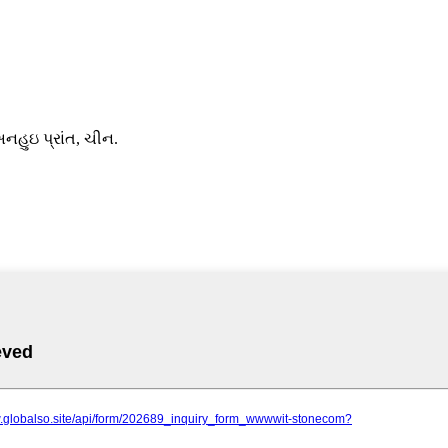
 અનહુઇ પ્રાંત, ચીન.