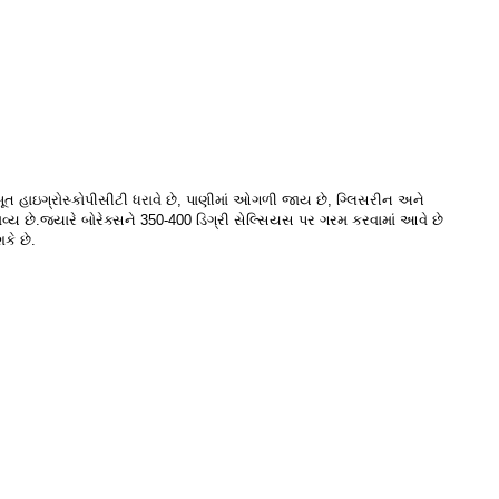
જબૂત હાઇગ્રોસ્કોપીસીટી ધરાવે છે, પાણીમાં ઓગળી જાય છે, ગ્લિસરીન અને
ય છે.જ્યારે બોરેક્સને 350-400 ડિગ્રી સેલ્સિયસ પર ગરમ કરવામાં આવે છે
કે છે.