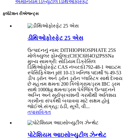
એમોનિયમ ડિબ્યુટીલ ડિથિઓફોસ્ફેટ
ફ્લોટેશન રીએજન્ટ્સ
ડીથિઓફોસ્ફેટ 25 એસ
ઉત્પાદનનું નામ: DITHIOPHOSPHATE 25S
મોલેક્યુલર ફોર્મ્યુલા:(CH3C6H4O)2PSSNa
મુખ્ય સામગ્રી: સોડિયમ ડિક્રેસિલ
ડિથિઓફોસ્ફેટ CAS નંબર:61792-48-1 આઇટમ
સ્પેસિફિકેશન pH 10-13 ખનિજ પદાર્થો % 49-53
ડીપ ડ્રૉન અને ડ્રૉન ડ્રૉન પ્લાસ્ટિક સાથે દેખાય
છે મહત્તમ ક્ષમતા 200 કિલોગ્રામ/ડ્રમ IBC ડ્રમ
સાથે 1000kg ક્ષમતા/ડ્રમ પેકેજિંગ ઉત્પાદનને
અગ્નિ અને સૂર્યપ્રકાશની ગરમીથી અતિશય
ગરમીના સંપર્કથી બચાવવા માટે સક્ષમ હોવું
જોઈએ.સંગ્રહ: ઠંડી, સૂકી, વી...
તપાસ
વિગત
પોટેશિયમ આઇસોબ્યુટીલ ઝેન્થેટ