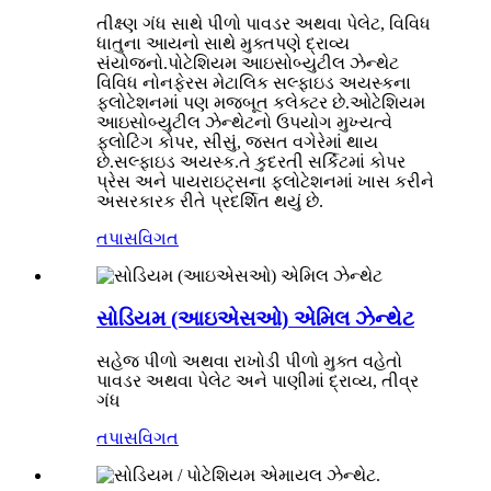
તીક્ષ્ણ ગંધ સાથે પીળો પાવડર અથવા પેલેટ, વિવિધ
ધાતુના આયનો સાથે મુક્તપણે દ્રાવ્ય
સંયોજનો.પોટેશિયમ આઇસોબ્યુટીલ ઝેન્થેટ
વિવિધ નોનફેરસ મેટાલિક સલ્ફાઇડ અયસ્કના
ફ્લોટેશનમાં પણ મજબૂત કલેક્ટર છે.ઓટેશિયમ
આઇસોબ્યુટીલ ઝેન્થેટનો ઉપયોગ મુખ્યત્વે
ફ્લોટિંગ કોપર, સીસું, જસત વગેરેમાં થાય
છે.સલ્ફાઇડ અયસ્ક.તે કુદરતી સર્કિટમાં કોપર
પ્રેસ અને પાયરાઇટ્સના ફ્લોટેશનમાં ખાસ કરીને
અસરકારક રીતે પ્રદર્શિત થયું છે.
તપાસ
વિગત
સોડિયમ (આઇએસઓ) એમિલ ઝેન્થેટ
સહેજ પીળો અથવા રાખોડી પીળો મુક્ત વહેતો
પાવડર અથવા પેલેટ અને પાણીમાં દ્રાવ્ય, તીવ્ર
ગંધ
તપાસ
વિગત