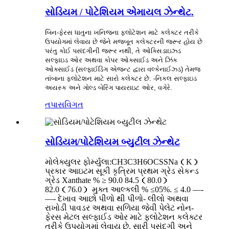
સોડિયમ / પોટેશિયમ એમાયલ ઝેન્થેટ.
બિન-ફેરસ ધાતુના ખનિજના ફ્લોટેશન માટે કલેક્ટર તરીકે
ઉપયોગમાં લેવાય છે જેને મજબૂત કલેક્ટરની જરૂર હોય છે
પરંતુ કોઈ પસંદગીની જરૂર નથી, તે ઓક્સિડાઇઝ્ડ
સલ્ફાઇડ ઓર અથવા કોપર ઓક્સાઈડ અને ઝિંક
ઓક્સાઈડ (સલ્ફાઈડિંગ એજન્ટ દ્વારા વલ્કેનાઈઝ્ડ) તેમજ
તાંબાના ફ્લોટેશન માટે સારો કલેક્ટર છે. -નિકલ સલ્ફાઇડ
અયસ્ક અને ગોલ્ડ બેરિંગ પાયરાઇટ ઓર, વગેરે.
તપાસ
વિગત
સોડિયમ/પોટેશિયમ બ્યુટીલ ઝેન્થેટ
મોલેક્યુલર ફોર્મ્યુલા:CH3C3H6OCSSNa（K）
પ્રકાર આઇટમ સૂકી કૃત્રિમ પ્રથમ ગ્રેડ સેકન્ડ
ગ્રેડ Xanthate % ≥ 90.0 84.5（80.0）
82.0（76.0） મુક્ત આલ્કલી % ≤05%. ≤ 4.0 —-
—- દેખાવ આછો પીળો થી પીળો- લીલો અથવા
રાખોડી પાવડર અથવા સળિયા જેવી પેલેટ નોન-
ફેરસ મેટલ સલ્ફાઈડ ઓર માટે ફ્લોટેશન કલેક્ટર
તરીકે ઉપયોગમાં લેવાય છે, સારી પસંદગી અને