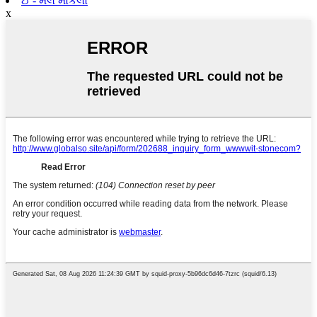
ઈ - મેલ મોકલો
x