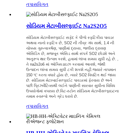
તપાસ
વિગત
સોડિયમ મેટાબીસલ્ફાઈટ Na2S2O5
સોડિયમ મેટાબીસલ્ફાઈટ સફેદ કે પીળો સ્ફટિકીય પાવડર
અથવા નાનો સ્ફટિક છે, SO2 ની તીવ્ર ગંધ સાથે, 1.4 ની
ચોક્કસ ગુરુત્વાકર્ષણ, પાણીમાં દ્રાવ્ય, જલીય દ્રાવણ
એસિડિક છે, મજબૂત એસિડ સાથે સંપર્ક SO2 છોડશે અને
અનુરૂપ ક્ષાર ઉત્પન્ન કરશે, હવામાં લાંબા સમય સુધી રહે છે. ,
તે na2s2o6 માં ઓક્સિડાઇઝ કરવામાં આવશે, જેથી
ઉત્પાદન લાંબા સમય સુધી ટકી શકશે નહીં.જ્યારે તાપમાન
150 ℃ કરતા વધારે હોય છે, ત્યારે SO2 વિઘટિત થઈ જાય
છે. સોડિયમ મેટાબાઈસલ્ફાઈટ પાવડરમાં ફેરવાય છે અને
પછી પ્રિઝર્વેટિવ્સથી લઈને પાણીની સારવાર સુધીના વિવિધ
ઉપયોગોમાં વપરાય છે.વિટ-સ્ટોન સોડિયમ મેટાબીસલ્ફાઇટના
તમામ સ્વરૂપો અને ગ્રેડ ધરાવે છે.
તપાસ
વિગત