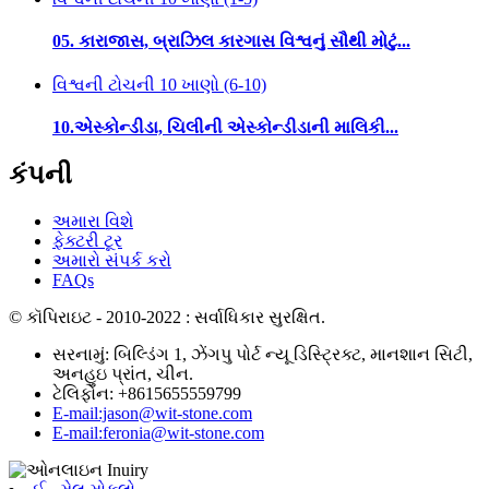
05. કારાજાસ, બ્રાઝિલ કારગાસ વિશ્વનું સૌથી મોટું...
વિશ્વની ટોચની 10 ખાણો (6-10)
10.એસ્કોન્ડીડા, ચિલીની એસ્કોન્ડીડાની માલિકી...
કંપની
અમારા વિશે
ફેક્ટરી ટૂર
અમારો સંપર્ક કરો
FAQs
© કૉપિરાઇટ - 2010-2022 : સર્વાધિકાર સુરક્ષિત.
સરનામું: બિલ્ડિંગ 1, ઝેંગપુ પોર્ટ ન્યૂ ડિસ્ટ્રિક્ટ, માનશાન સિટી,
અનહુઇ પ્રાંત, ચીન.
ટેલિફોન: +8615655559799
E-mail:jason@wit-stone.com
E-mail:feronia@wit-stone.com