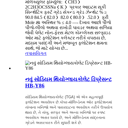
મોલેક્યુલર ફોર્મ્યુલા: （CH3）
2C2H3OCSSNa（K） પ્રકાર આઇટમ સૂકી
સિન્થેટિક ફર્સ્ટ ગ્રેડ સેકન્ડ ગ્રેડ ઝેન્થેટ % ≥
90.0 84.5（82.0） 82.0（80.0） .52.0） ફ્રી
Mole ＆ અસ્થિર % ≤ 4.0 —- દેખાવ આછો પીળો
પીળો-લીલો અથવા રાખોડી પાવડર અથવા સળિયા
જેવી પેલેટ નોન-ફેરસ મેટલ કોમ્પ્લેક્સ સલ્ફાઇડ
ઓર માટે ફ્લોટેશન કલેક્ટર તરીકે વપરાય છે,
મધ્યમ પસંદગી અને મજબૂત ફ્લોટેશન ક્ષમતા
સાથે, જે માટે યોગ્ય છે...
તપાસ
વિગત
નવું સોડિયમ થિયોગ્લાયકોલેટ ડિપ્રેસન્ટ
HB-Y86
સોડિયમ થિયોગ્લાયકોલેટ (TGA) એ એક મહત્વપૂર્ણ
ફ્લોટેશન અવરોધક છે.કોપર-મોલિબ્ડેનમ ઓર ફ્લોટેશનમાં
તાંબાના ખનિજો અને પાયરાઇટના અવરોધક તરીકે ઉપયોગ
થાય છે, તે તાંબુ, સલ્ફર અને અન્ય ખનિજો પર સ્પષ્ટ
અવરોધક અસર ધરાવે છે, અને મોલિબ્ડેનમ સાંદ્રતાના
ગ્રેડને અસરકારક રીતે સુધારી શકે છે.