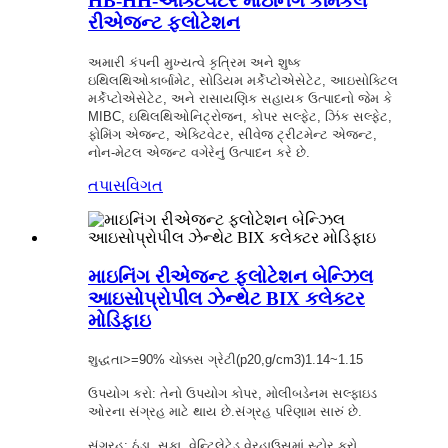
HB-HH-એક્ટિવેટર માઇનિંગ કેમિકલ
રીએજન્ટ ફ્લોટેશન
અમારી કંપની મુખ્યત્વે કૃત્રિમ અને શુષ્ક
ઇથિલથિઓકાર્બામેટ, સોડિયમ મર્કેપ્ટોએસેટેટ, આઇસોક્ટિલ
મર્કેપ્ટોએસેટેટ, અને રાસાયણિક સહાયક ઉત્પાદનો જેમ કે
MIBC, ઇથિલથિઓનિટ્રોજન, કોપર સલ્ફેટ, ઝિંક સલ્ફેટ,
ફોમિંગ એજન્ટ, એક્ટિવેટર, સીવેજ ટ્રીટમેન્ટ એજન્ટ,
નોન-મેટલ એજન્ટ વગેરેનું ઉત્પાદન કરે છે.
તપાસ
વિગત
માઇનિંગ રીએજન્ટ ફ્લોટેશન બેન્ઝિલ
આઇસોપ્રોપીલ ઝેન્થેટ BIX કલેક્ટર
મોડિફાઇ
શુદ્ધતા>=90% ચોક્કસ ગ્રેટી(p20,g/cm3)1.14~1.15
ઉપયોગ કરો: તેનો ઉપયોગ કોપર, મોલીબડેનમ સલ્ફાઇડ
ઓરના સંગ્રહ માટે થાય છે.સંગ્રહ પરિણામ સારું છે.
સંગ્રહ: ઠંડા, સૂકા, વેન્ટિલેટેડ વેરહાઉસમાં સ્ટોર કરો.