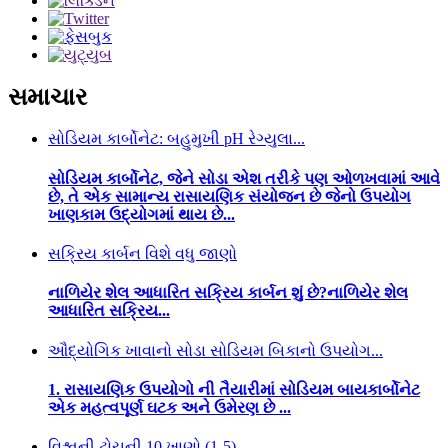
સમાચાર
સોડિયમ કાર્બોનેટ: બહુમુખી pH રેગ્યુલા...
સોડિયમ કાર્બોનેટ, જેને સોડા એશ તરીકે પણ ઓળખવામાં આવે
છે, તે એક સામાન્ય રાસાયણિક સંયોજન છે જેનો ઉપયોગ
ખાણકામ ઉદ્યોગમાં થાય છે...
સક્રિય કાર્બન વિશે વધુ જાણો
નાળિયેર શેલ આધારિત સક્રિય કાર્બન શું છે?નાળિયેર શેલ
આધારિત સક્રિય...
ઔદ્યોગિક ખાવાનો સોડા સોડિયમ બિકાનો ઉપયોગ...
1. રાસાયણિક ઉપયોગો ની તૈયારીમાં સોડિયમ બાયકાર્બોનેટ
એક મહત્વપૂર્ણ ઘટક અને ઉમેરણ છે ...
વિશ્વની ટોચની 10 ખાણો (1-5)