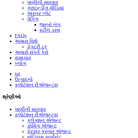
પાણીની સારવાર
ગ્રાઇન્ડીંગ મીડિયા
અસ્તર પ્લેટ
પેકિંગ
જમ્બો બેગ
સ્ટીલ ડ્રમ
FAQs
અમારા વિશે
ફેક્ટરી ટૂર
અમારો સંપર્ક કરો
સમાચાર
બ્લોગ
ઘર
ઉત્પાદનો
ફ્લોટેશન રીએજન્ટ્સ
શ્રેણીઓ
પાણીની સારવાર
ફ્લોટેશન રીએજન્ટ્સ
કલેક્શન એજન્ટ
ફોમિંગ એજન્ટ
ફેરફાર કરનાર એજન્ટ
સોડિયમ કાર્બોનેટ