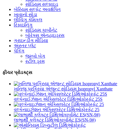
સોડિયમ સલ્ફાઇડ
બેરિયમ સલ્ફેટ અવક્ષેપિત
ખાવાનો સોડા
લીચિંગ કેમિકલ
રિફાઇનિંગ
સોડિયમ કાર્બોનેટ
બોરેક્સ એનહાઇડ્રસ
ગ્રાઇન્ડીંગ મીડિયા
અસ્તર પ્લેટ
પેકિંગ
જમ્બો બેગ
સ્ટીલ ડ્રમ
ફીચર પ્રોડક્ટ્સ
ખનિજ પ્રક્રિયા એજન્ટ સોડિયમ Isopropyl Xanthate
વલ્કેનાઈઝેશન એક્સિલરેટર ડિથિઓફોસ્ફેટ 25S
વલ્કેનાઇઝેશન એક્સિલરેટર ડિથિઓફોસ્ફેટ 25
લાભાર્થી કલેક્ટર ડિથિઓકાર્બામેટ ES(SN-9#)