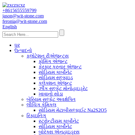
+8615655559799
jason@wit-stone.com
feronia@wit-stone.com
English
ઘર
ઉત્પાદનો
ફ્લોટેશન રીએજન્ટ્સ
ફોમિંગ એજન્ટ
ફેરફાર કરનાર એજન્ટ
સોડિયમ કાર્બોનેટ
સોડિયમ સલ્ફાઇડ
કલેક્શન એજન્ટ
ઝીંક સલ્ફેટ મોનોહાઇડ્રેટ
ખાવાનો સોડા
બેરિયમ સલ્ફેટ અવક્ષેપિત
લીચિંગ કેમિકલ
સોડિયમ મેટાબીસલ્ફાઈટ Na2S2O5
રિફાઇનિંગ
સ્ટ્રોન્ટીયમ કાર્બોનેટ
સોડિયમ કાર્બોનેટ
બોરેક્સ એનહાઇડ્રસ