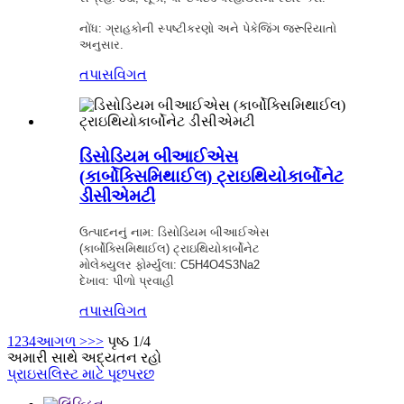
નોંધ: ગ્રાહકોની સ્પષ્ટીકરણો અને પેકેજિંગ જરૂરિયાતો
અનુસાર.
તપાસ
વિગત
ડિસોડિયમ બીઆઈએસ
(કાર્બોક્સિમિથાઈલ) ટ્રાઇથિયોકાર્બોનેટ
ડીસીએમટી
ઉત્પાદનનું નામ: ડિસોડિયમ બીઆઈએસ
(કાર્બોક્સિમિથાઈલ) ટ્રાઇથિયોકાર્બોનેટ
મોલેક્યુલર ફોર્મ્યુલા: C5H4O4S3Na2
દેખાવ: પીળો પ્રવાહી
તપાસ
વિગત
1
2
3
4
આગળ >
>>
પૃષ્ઠ 1/4
અમારી સાથે અદ્યતન રહો
પ્રાઇસલિસ્ટ માટે પૂછપરછ