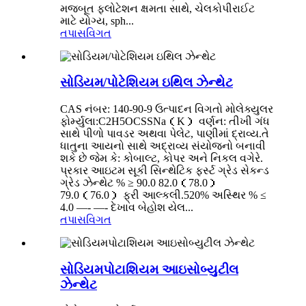
મજબૂત ફ્લોટેશન ક્ષમતા સાથે, ચેલકોપીરાઈટ
માટે યોગ્ય, sph...
તપાસ
વિગત
સોડિયમ/પોટેશિયમ ઇથિલ ઝેન્થેટ
CAS નંબર: 140-90-9 ઉત્પાદન વિગતો મોલેક્યુલર
ફોર્મ્યુલા:C2H5OCSSNa（K） વર્ણન: તીખી ગંધ
સાથે પીળો પાવડર અથવા પેલેટ, પાણીમાં દ્રાવ્ય.તે
ધાતુના આયનો સાથે અદ્રાવ્ય સંયોજનો બનાવી
શકે છે જેમ કે: કોબાલ્ટ, કોપર અને નિકલ વગેરે.
પ્રકાર આઇટમ સૂકી સિન્થેટિક ફર્સ્ટ ગ્રેડ સેકન્ડ
ગ્રેડ ઝેન્થેટ % ≥ 90.0 82.0（78.0）
79.0（76.0） ફ્રી આલ્કલી.520% અસ્થિર % ≤
4.0 —- —- દેખાવ બેહોશ યેલ...
તપાસ
વિગત
સોડિયમપોટાશિયમ આઇસોબ્યુટીલ
ઝેન્થેટ