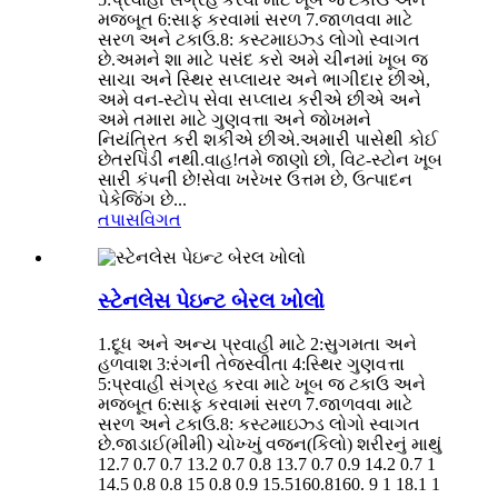
મજબૂત 6:સાફ કરવામાં સરળ 7.જાળવવા માટે
સરળ અને ટકાઉ.8: કસ્ટમાઇઝ્ડ લોગો સ્વાગત
છે.અમને શા માટે પસંદ કરો અમે ચીનમાં ખૂબ જ
સાચા અને સ્થિર સપ્લાયર અને ભાગીદાર છીએ,
અમે વન-સ્ટોપ સેવા સપ્લાય કરીએ છીએ અને
અમે તમારા માટે ગુણવત્તા અને જોખમને
નિયંત્રિત કરી શકીએ છીએ.અમારી પાસેથી કોઈ
છેતરપિંડી નથી.વાહ!તમે જાણો છો, વિટ-સ્ટોન ખૂબ
સારી કંપની છે!સેવા ખરેખર ઉત્તમ છે, ઉત્પાદન
પેકેજિંગ છે...
તપાસ
વિગત
સ્ટેનલેસ પેઇન્ટ બેરલ ખોલો
1.દૂધ અને અન્ય પ્રવાહી માટે 2:સુગમતા અને
હળવાશ 3:રંગની તેજસ્વીતા 4:સ્થિર ગુણવત્તા
5:પ્રવાહી સંગ્રહ કરવા માટે ખૂબ જ ટકાઉ અને
મજબૂત 6:સાફ કરવામાં સરળ 7.જાળવવા માટે
સરળ અને ટકાઉ.8: કસ્ટમાઇઝ્ડ લોગો સ્વાગત
છે.જાડાઈ(મીમી) ચોખ્ખું વજન(કિલો) શરીરનું માથું
12.7 0.7 0.7 13.2 0.7 0.8 13.7 0.7 0.9 14.2 0.7 1
14.5 0.8 0.8 15 0.8 0.9 15.5160.8160. 9 1 18.1 1