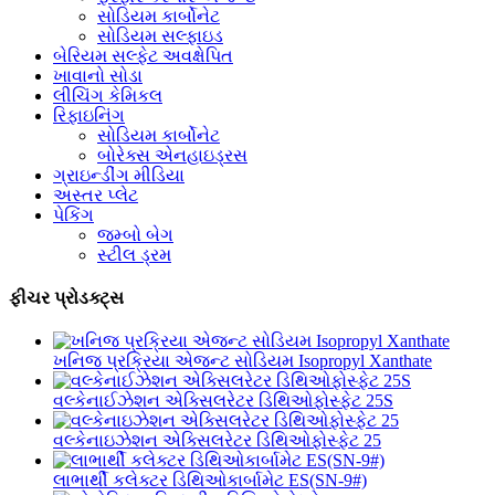
સોડિયમ કાર્બોનેટ
સોડિયમ સલ્ફાઇડ
બેરિયમ સલ્ફેટ અવક્ષેપિત
ખાવાનો સોડા
લીચિંગ કેમિકલ
રિફાઇનિંગ
સોડિયમ કાર્બોનેટ
બોરેક્સ એનહાઇડ્રસ
ગ્રાઇન્ડીંગ મીડિયા
અસ્તર પ્લેટ
પેકિંગ
જમ્બો બેગ
સ્ટીલ ડ્રમ
ફીચર પ્રોડક્ટ્સ
ખનિજ પ્રક્રિયા એજન્ટ સોડિયમ Isopropyl Xanthate
વલ્કેનાઈઝેશન એક્સિલરેટર ડિથિઓફોસ્ફેટ 25S
વલ્કેનાઇઝેશન એક્સિલરેટર ડિથિઓફોસ્ફેટ 25
લાભાર્થી કલેક્ટર ડિથિઓકાર્બામેટ ES(SN-9#)