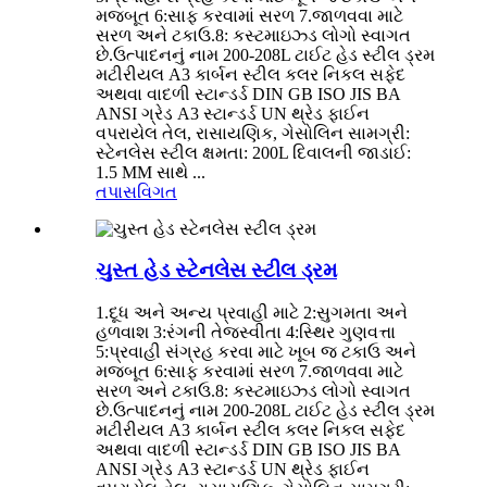
મજબૂત 6:સાફ કરવામાં સરળ 7.જાળવવા માટે
સરળ અને ટકાઉ.8: કસ્ટમાઇઝ્ડ લોગો સ્વાગત
છે.ઉત્પાદનનું નામ 200-208L ટાઈટ હેડ સ્ટીલ ડ્રમ
મટીરીયલ A3 કાર્બન સ્ટીલ કલર નિકલ સફેદ
અથવા વાદળી સ્ટાન્ડર્ડ DIN GB ISO JIS BA
ANSI ગ્રેડ A3 સ્ટાન્ડર્ડ UN થ્રેડ ફાઈન
વપરાયેલ તેલ, રાસાયણિક, ગેસોલિન સામગ્રી:
સ્ટેનલેસ સ્ટીલ ક્ષમતા: 200L દિવાલની જાડાઈ:
1.5 MM સાથે ...
તપાસ
વિગત
ચુસ્ત હેડ સ્ટેનલેસ સ્ટીલ ડ્રમ
1.દૂધ અને અન્ય પ્રવાહી માટે 2:સુગમતા અને
હળવાશ 3:રંગની તેજસ્વીતા 4:સ્થિર ગુણવત્તા
5:પ્રવાહી સંગ્રહ કરવા માટે ખૂબ જ ટકાઉ અને
મજબૂત 6:સાફ કરવામાં સરળ 7.જાળવવા માટે
સરળ અને ટકાઉ.8: કસ્ટમાઇઝ્ડ લોગો સ્વાગત
છે.ઉત્પાદનનું નામ 200-208L ટાઈટ હેડ સ્ટીલ ડ્રમ
મટીરીયલ A3 કાર્બન સ્ટીલ કલર નિકલ સફેદ
અથવા વાદળી સ્ટાન્ડર્ડ DIN GB ISO JIS BA
ANSI ગ્રેડ A3 સ્ટાન્ડર્ડ UN થ્રેડ ફાઈન