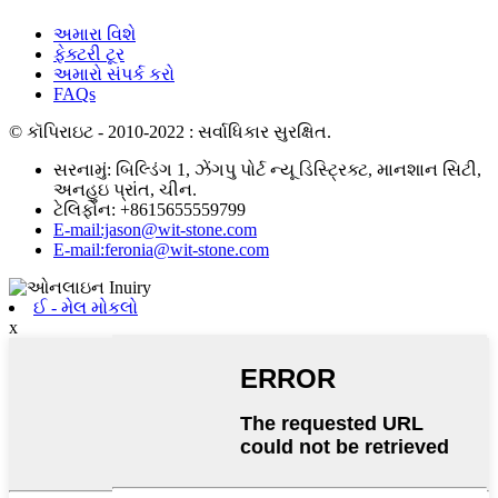
અમારા વિશે
ફેક્ટરી ટૂર
અમારો સંપર્ક કરો
FAQs
© કૉપિરાઇટ - 2010-2022 : સર્વાધિકાર સુરક્ષિત.
સરનામું: બિલ્ડિંગ 1, ઝેંગપુ પોર્ટ ન્યૂ ડિસ્ટ્રિક્ટ, માનશાન સિટી,
અનહુઇ પ્રાંત, ચીન.
ટેલિફોન: +8615655559799
E-mail:jason@wit-stone.com
E-mail:feronia@wit-stone.com
ઈ - મેલ મોકલો
x