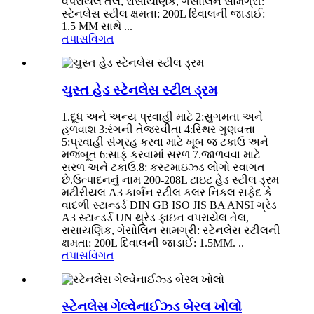
વપરાયેલ તેલ, રાસાયણિક, ગેસોલિન સામગ્રી:
સ્ટેનલેસ સ્ટીલ ક્ષમતા: 200L દિવાલની જાડાઈ:
1.5 MM સાથે ...
તપાસ
વિગત
ચુસ્ત હેડ સ્ટેનલેસ સ્ટીલ ડ્રમ
1.દૂધ અને અન્ય પ્રવાહી માટે 2:સુગમતા અને
હળવાશ 3:રંગની તેજસ્વીતા 4:સ્થિર ગુણવત્તા
5:પ્રવાહી સંગ્રહ કરવા માટે ખૂબ જ ટકાઉ અને
મજબૂત 6:સાફ કરવામાં સરળ 7.જાળવવા માટે
સરળ અને ટકાઉ.8: કસ્ટમાઇઝ્ડ લોગો સ્વાગત
છે.ઉત્પાદનનું નામ 200-208L ટાઇટ હેડ સ્ટીલ ડ્રમ
મટીરીયલ A3 કાર્બન સ્ટીલ કલર નિકલ સફેદ કે
વાદળી સ્ટાન્ડર્ડ DIN GB ISO JIS BA ANSI ગ્રેડ
A3 સ્ટાન્ડર્ડ UN થ્રેડ ફાઇન વપરાયેલ તેલ,
રાસાયણિક, ગેસોલિન સામગ્રી: સ્ટેનલેસ સ્ટીલની
ક્ષમતા: 200L દિવાલની જાડાઈ: 1.5MM. ..
તપાસ
વિગત
સ્ટેનલેસ ગેલ્વેનાઈઝ્ડ બેરલ ખોલો