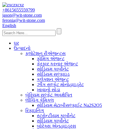
+8615655559799
jason@wit-stone.com
feronia@wit-stone.com
English
ઘર
ઉત્પાદનો
ફ્લોટેશન રીએજન્ટ્સ
ફોમિંગ એજન્ટ
ફેરફાર કરનાર એજન્ટ
સોડિયમ કાર્બોનેટ
સોડિયમ સલ્ફાઇડ
કલેક્શન એજન્ટ
ઝીંક સલ્ફેટ મોનોહાઇડ્રેટ
ખાવાનો સોડા
બેરિયમ સલ્ફેટ અવક્ષેપિત
લીચિંગ કેમિકલ
સોડિયમ મેટાબીસલ્ફાઈટ Na2S2O5
રિફાઇનિંગ
સ્ટ્રોન્ટીયમ કાર્બોનેટ
સોડિયમ કાર્બોનેટ
બોરેક્સ એનહાઇડ્રસ