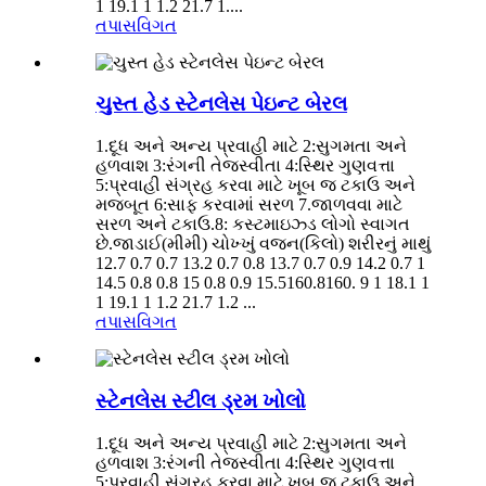
1 19.1 1 1.2 21.7 1....
તપાસ
વિગત
ચુસ્ત હેડ સ્ટેનલેસ પેઇન્ટ બેરલ
1.દૂધ અને અન્ય પ્રવાહી માટે 2:સુગમતા અને
હળવાશ 3:રંગની તેજસ્વીતા 4:સ્થિર ગુણવત્તા
5:પ્રવાહી સંગ્રહ કરવા માટે ખૂબ જ ટકાઉ અને
મજબૂત 6:સાફ કરવામાં સરળ 7.જાળવવા માટે
સરળ અને ટકાઉ.8: કસ્ટમાઇઝ્ડ લોગો સ્વાગત
છે.જાડાઈ(મીમી) ચોખ્ખું વજન(કિલો) શરીરનું માથું
12.7 0.7 0.7 13.2 0.7 0.8 13.7 0.7 0.9 14.2 0.7 1
14.5 0.8 0.8 15 0.8 0.9 15.5160.8160. 9 1 18.1 1
1 19.1 1 1.2 21.7 1.2 ...
તપાસ
વિગત
સ્ટેનલેસ સ્ટીલ ડ્રમ ખોલો
1.દૂધ અને અન્ય પ્રવાહી માટે 2:સુગમતા અને
હળવાશ 3:રંગની તેજસ્વીતા 4:સ્થિર ગુણવત્તા
5:પ્રવાહી સંગ્રહ કરવા માટે ખૂબ જ ટકાઉ અને