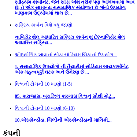
સોડિયમ કાર્બોનેટ, જેને સોડા એશ તરીકે પણ ઓળખવામાં આવે
છે, તે એક સામાન્ય રાસાયણિક સંયોજન છે જેનો ઉપયોગ
ખાણકામ ઉદ્યોગમાં થાય છે...
સક્રિય કાર્બન વિશે વધુ જાણો
નાળિયેર શેલ આધારિત સક્રિય કાર્બન શું છે?નાળિયેર શેલ
આધારિત સક્રિય...
ઔદ્યોગિક ખાવાનો સોડા સોડિયમ બિકાનો ઉપયોગ...
1. રાસાયણિક ઉપયોગો ની તૈયારીમાં સોડિયમ બાયકાર્બોનેટ
એક મહત્વપૂર્ણ ઘટક અને ઉમેરણ છે ...
વિશ્વની ટોચની 10 ખાણો (1-5)
05. કારાજાસ, બ્રાઝિલ કારગાસ વિશ્વનું સૌથી મોટું...
વિશ્વની ટોચની 10 ખાણો (6-10)
10.એસ્કોન્ડીડા, ચિલીની એસ્કોન્ડીડાની માલિકી...
કંપની