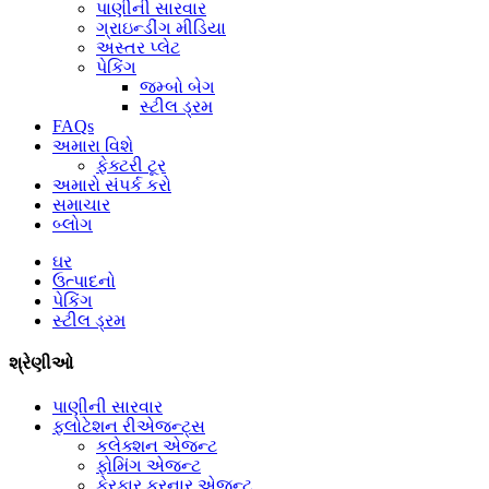
પાણીની સારવાર
ગ્રાઇન્ડીંગ મીડિયા
અસ્તર પ્લેટ
પેકિંગ
જમ્બો બેગ
સ્ટીલ ડ્રમ
FAQs
અમારા વિશે
ફેક્ટરી ટૂર
અમારો સંપર્ક કરો
સમાચાર
બ્લોગ
ઘર
ઉત્પાદનો
પેકિંગ
સ્ટીલ ડ્રમ
શ્રેણીઓ
પાણીની સારવાર
ફ્લોટેશન રીએજન્ટ્સ
કલેક્શન એજન્ટ
ફોમિંગ એજન્ટ
ફેરફાર કરનાર એજન્ટ