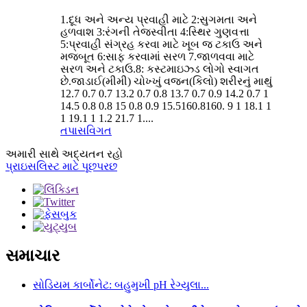
1.દૂધ અને અન્ય પ્રવાહી માટે 2:સુગમતા અને
હળવાશ 3:રંગની તેજસ્વીતા 4:સ્થિર ગુણવત્તા
5:પ્રવાહી સંગ્રહ કરવા માટે ખૂબ જ ટકાઉ અને
મજબૂત 6:સાફ કરવામાં સરળ 7.જાળવવા માટે
સરળ અને ટકાઉ.8: કસ્ટમાઇઝ્ડ લોગો સ્વાગત
છે.જાડાઈ(મીમી) ચોખ્ખું વજન(કિલો) શરીરનું માથું
12.7 0.7 0.7 13.2 0.7 0.8 13.7 0.7 0.9 14.2 0.7 1
14.5 0.8 0.8 15 0.8 0.9 15.5160.8160. 9 1 18.1 1
1 19.1 1 1.2 21.7 1....
તપાસ
વિગત
અમારી સાથે અદ્યતન રહો
પ્રાઇસલિસ્ટ માટે પૂછપરછ
સમાચાર
સોડિયમ કાર્બોનેટ: બહુમુખી pH રેગ્યુલા...