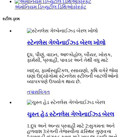
એમોનિયમ ડિબ્યુટીલ ડિથિઓફોસ્ફેટ
સ્ટીલ ડ્રમ
સ્ટેનલેસ ગેલ્વેનાઈઝ્ડ બેરલ ખોલો
દૂધ, પીણું, વાઇન, આલ્કોહોલ, બીયર, ખોરાક,
ફાર્મસી, પ્રવાહી, પાવડર અને તેથી વધુ માટે
ખાદ્ય, ફાર્માસ્યુટિકલ, રસાયણો, કૃષિ વગેરે જેવા
ઘણા ઉદ્યોગોમાં સ્ટેનલેસ સ્ટીલની બાટલીઓનો
વ્યાપકપણે ઉપયોગ થાય છે.
તપાસ
વિગત
ચુસ્ત હેડ સ્ટેનલેસ ગેલ્વેનાઈઝ્ડ બેરલ
1.દૂધ અને અન્ય પ્રવાહી માટે 2:સુગમતા અને
હળવાશ 3:રંગની તેજસ્વીતા 4:સ્થિર ગુણવત્તા
5:પ્રવાહી સંગ્રહ કરવા માટે ખૂબ જ ટકાઉ અને