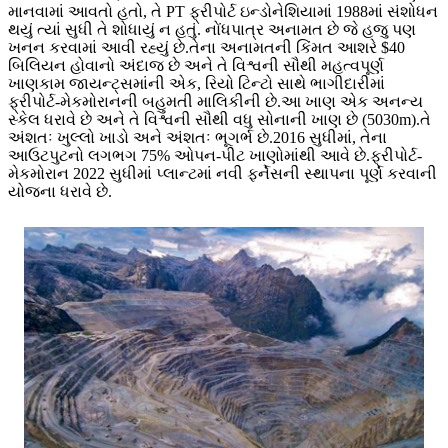
માનવામાં આવતો હતો, તે PT ફ્રીપોર્ટ ઇન્ડોનેશિયામાં 1988માં સંશોધન
થયું ત્યાં સુધી તે શોધાયું ન હતું. નોંધપાત્ર અનામત છે જે હજુ પણ
ખનન કરવામાં આવી રહ્યું છે.તેના અનામતની કિંમત આશરે $40
બિલિયન હોવાનો અંદાજ છે અને તે વિશ્વની સૌથી મહત્વપૂર્ણ
ખાણકામ જાયન્ટ્સમાંની એક, રિયો ટિન્ટો સાથે ભાગીદારીમાં
ફ્રીપોર્ટ-મેકમોરાનની બહુમતી માલિકીની છે.આ ખાણ એક અનન્ય
સ્કેલ ધરાવે છે અને તે વિશ્વની સૌથી વધુ સોનાની ખાણ છે (5030m).તે
અંશતઃ ખુલ્લો ખાડો અને અંશતઃ ભૂગર્ભ છે.2016 સુધીમાં, તેના
આઉટપુટનો લગભગ 75% ઓપન-પીટ ખાણોમાંથી આવે છે.ફ્રીપોર્ટ-
મેકમોરાન 2022 સુધીમાં પ્લાન્ટમાં નવી ફર્નેસની સ્થાપના પૂર્ણ કરવાની
યોજના ધરાવે છે.