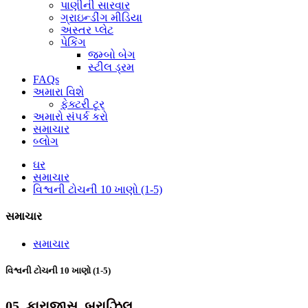
પાણીની સારવાર
ગ્રાઇન્ડીંગ મીડિયા
અસ્તર પ્લેટ
પેકિંગ
જમ્બો બેગ
સ્ટીલ ડ્રમ
FAQs
અમારા વિશે
ફેક્ટરી ટૂર
અમારો સંપર્ક કરો
સમાચાર
બ્લોગ
ઘર
સમાચાર
વિશ્વની ટોચની 10 ખાણો (1-5)
સમાચાર
સમાચાર
વિશ્વની ટોચની 10 ખાણો (1-5)
05. કારાજાસ, બ્રાઝિલ