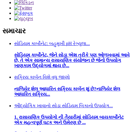
સમાચાર
સોડિયમ કાર્બોનેટ: બહુમુખી pH રેગ્યુલા...
સોડિયમ કાર્બોનેટ, જેને સોડા એશ તરીકે પણ ઓળખવામાં આવે
છે, તે એક સામાન્ય રાસાયણિક સંયોજન છે જેનો ઉપયોગ
ખાણકામ ઉદ્યોગમાં થાય છે...
સક્રિય કાર્બન વિશે વધુ જાણો
નાળિયેર શેલ આધારિત સક્રિય કાર્બન શું છે?નાળિયેર શેલ
આધારિત સક્રિય...
ઔદ્યોગિક ખાવાનો સોડા સોડિયમ બિકાનો ઉપયોગ...
1. રાસાયણિક ઉપયોગો ની તૈયારીમાં સોડિયમ બાયકાર્બોનેટ
એક મહત્વપૂર્ણ ઘટક અને ઉમેરણ છે ...