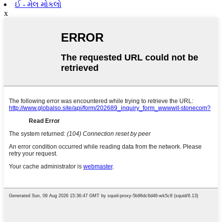
ઈ - મેલ મોકલો
x