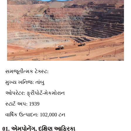
સમજૂતીત્મક ટેક્સ્ટ:
મુખ્ય ખનિજ: તાંબુ
ઓપરેટર: ફ્રીપોર્ટ-મેકમોરાન
સ્ટાર્ટ અપ: 1939
વાર્ષિક ઉત્પાદન: 102,000 ટન
01. એમપોનેંગ, દક્ષિણ આફ્રિકા