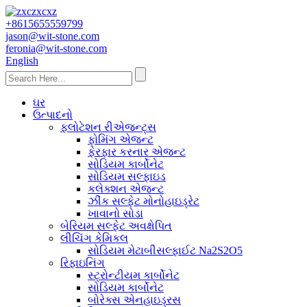
+8615655559799
jason@wit-stone.com
feronia@wit-stone.com
English
ઘર
ઉત્પાદનો
ફ્લોટેશન રીએજન્ટ્સ
ફોમિંગ એજન્ટ
ફેરફાર કરનાર એજન્ટ
સોડિયમ કાર્બોનેટ
સોડિયમ સલ્ફાઇડ
કલેક્શન એજન્ટ
ઝીંક સલ્ફેટ મોનોહાઇડ્રેટ
ખાવાનો સોડા
બેરિયમ સલ્ફેટ અવક્ષેપિત
લીચિંગ કેમિકલ
સોડિયમ મેટાબીસલ્ફાઈટ Na2S2O5
રિફાઇનિંગ
સ્ટ્રોન્ટીયમ કાર્બોનેટ
સોડિયમ કાર્બોનેટ
બોરેક્સ એનહાઇડ્રસ