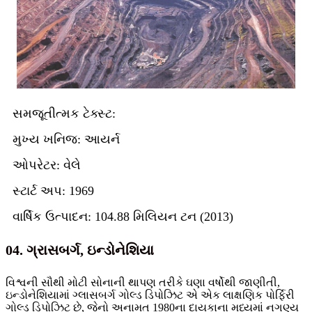
સમજૂતીત્મક ટેક્સ્ટ:
મુખ્ય ખનિજ: આયર્ન
ઓપરેટર: વેલે
સ્ટાર્ટ અપ: 1969
વાર્ષિક ઉત્પાદન: 104.88 મિલિયન ટન (2013)
04. ગ્રાસબર્ગ, ઇન્ડોનેશિયા
વિશ્વની સૌથી મોટી સોનાની થાપણ તરીકે ઘણા વર્ષોથી જાણીતી,
ઇન્ડોનેશિયામાં ગ્લાસબર્ગ ગોલ્ડ ડિપોઝિટ એ એક લાક્ષણિક પોર્ફિરી
ગોલ્ડ ડિપોઝિટ છે, જેનો અનામત 1980ના દાયકાના મધ્યમાં નગણ્ય