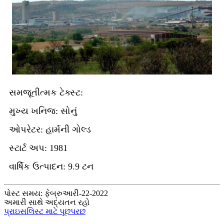
સમજૂતીત્મક ટેક્સ્ટ:
મુખ્ય ખનિજ: સોનું
ઓપરેટર: હાર્મની ગોલ્ડ
સ્ટાર્ટ અપ: 1981
વાર્ષિક ઉત્પાદન: 9.9 ટન
પોસ્ટ સમય: ફેબ્રુઆરી-22-2022
અમારી સાથે અદ્યતન રહો
પ્રાઇસલિસ્ટ માટે પૂછપરછ