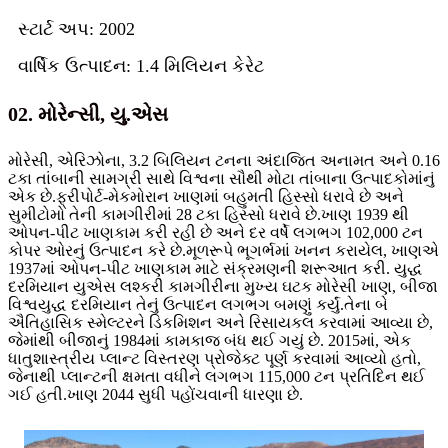
સ્ટાર્ટ અપ: 2002
વાર્ષિક ઉત્પાદન: 1.4 મિલિયન કેરેટ
02. મોરેન્સી, યુ.એસ
મોરેસી, એરિઝોના, 3.2 બિલિયન ટનના અંદાજિત અનામત અને 0.16
ટકા તાંબાની સામગ્રી સાથે વિશ્વના સૌથી મોટા તાંબાના ઉત્પાદકોમાંનું
એક છે.ફ્રીપોર્ટ-મેકમોરાન ખાણમાં બહુમતી હિસ્સો ધરાવે છે અને
સુમીટોમો તેની કામગીરીમાં 28 ટકા હિસ્સો ધરાવે છે.ખાણ 1939 થી
ઓપન-પીટ ખાણકામ કરી રહી છે અને દર વર્ષે લગભગ 102,000 ટન
કોપર ઓરનું ઉત્પાદન કરે છે.મૂળરૂપે ભૂગર્ભમાં ખનન કરાયેલ, ખાણએ
1937માં ઓપન-પીટ ખાણકામ માટે સંક્રમણની શરૂઆત કરી. યુદ્ધ
દરમિયાન યુએસ લશ્કરી કામગીરીના મુખ્ય ઘટક મોરેસી ખાણ, બીજા
વિશ્વયુદ્ધ દરમિયાન તેનું ઉત્પાદન લગભગ બમણું કર્યું.તેના બે
ઐતિહાસિક સ્મેલ્ટરને ડિકમિશન અને રિસાયકલ કરવામાં આવ્યા છે,
જેમાંથી બીજાનું 1984માં કામકાજ બંધ થઈ ગયું છે. 2015માં, એક
ધાતુશાસ્ત્રીય પ્લાન્ટ વિસ્તરણ પ્રોજેક્ટ પૂર્ણ કરવામાં આવ્યો હતો,
જેનાથી પ્લાન્ટની ક્ષમતા વધીને લગભગ 115,000 ટન પ્રતિદિન થઈ
ગઈ હતી.ખાણ 2044 સુધી પહોંચવાની ધારણા છે.