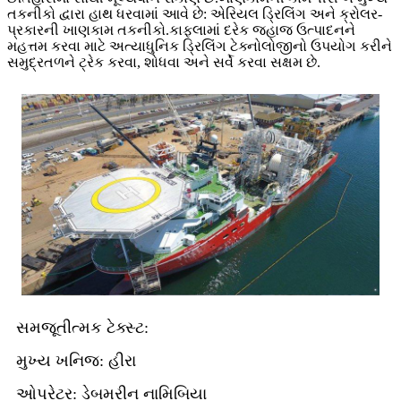
તકનીકો દ્વારા હાથ ધરવામાં આવે છે: એરિયલ ડ્રિલિંગ અને ક્રોલર-
પ્રકારની ખાણકામ તકનીકો.કાફલામાં દરેક જહાજ ઉત્પાદનને
મહત્તમ કરવા માટે અત્યાધુનિક ડ્રિલિંગ ટેક્નોલોજીનો ઉપયોગ કરીને
સમુદ્રતળને ટ્રેક કરવા, શોધવા અને સર્વે કરવા સક્ષમ છે.
સમજૂતીત્મક ટેક્સ્ટ:
મુખ્ય ખનિજ: હીરા
ઓપરેટર: ડેબમરીન નામિબિયા