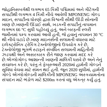
જોહાનિસબર્ગથી લગભગ 65 કિમી પશ્ચિમમાં અને ગૌટેંગની
સપાટીથી લગભગ 4 કિમી નીચે આવેલી MPONENG ગોલ્ડ
માઇન, સપાટીના ધોરણો દ્વારા વિશ્વની સૌથી ઊંડી સોનાની
ખાણ છે.ખાણની ઊંડાઈ સાથે, ખડકની સપાટીનું તાપમાન
લગભગ 66 °C સુધી પહોંચ્યું હતું, અને બરફની સ્લરી
જમીનમાં પમ્પ કરવામાં આવી હતી, જે હવાનું તાપમાન 30 °C
થી નીચે ઘટાડે છે.ખાણ માઇનર્સની સલામતી વધારવા માટે
ઇલેક્ટ્રોનિક ટ્રેકિંગ ટેક્નોલોજીનો ઉપયોગ કરે છે,
ટેક્નોલોજી ભૂગર્ભ સ્ટાફને સંબંધિત સલામતી માહિતીની
ઝડપથી અને અસરકારક રીતે જાણ કરવામાં મદદ કરે
છે.એંગ્લોગોલ્ડ આશાન્તી ખાણની માલિકી ધરાવે છે અને તેનું
સંચાલન કરે છે, પરંતુ તે ફેબ્રુઆરી 2020માં હાર્મની ગોલ્ડને
સુવિધા વેચવા માટે સંમત થઈ હતી. જૂન 2020 સુધીમાં, હાર્મની
ગોલ્ડે એંગ્લોગોલ્ડની માલિકીની MPONENG અસ્કયામતોના
સંપાદન માટે ભંડોળ માટે $200m કરતાં વધુ એકત્ર કર્યું હતું.