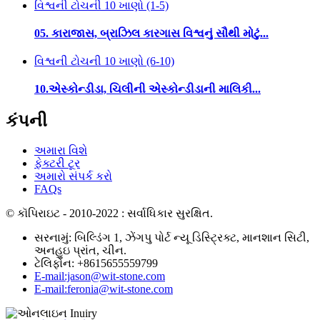
વિશ્વની ટોચની 10 ખાણો (1-5)
05. કારાજાસ, બ્રાઝિલ કારગાસ વિશ્વનું સૌથી મોટું...
વિશ્વની ટોચની 10 ખાણો (6-10)
10.એસ્કોન્ડીડા, ચિલીની એસ્કોન્ડીડાની માલિકી...
કંપની
અમારા વિશે
ફેક્ટરી ટૂર
અમારો સંપર્ક કરો
FAQs
© કૉપિરાઇટ - 2010-2022 : સર્વાધિકાર સુરક્ષિત.
સરનામું: બિલ્ડિંગ 1, ઝેંગપુ પોર્ટ ન્યૂ ડિસ્ટ્રિક્ટ, માનશાન સિટી,
અનહુઇ પ્રાંત, ચીન.
ટેલિફોન: +8615655559799
E-mail:jason@wit-stone.com
E-mail:feronia@wit-stone.com