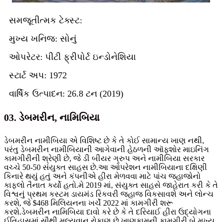
સમજૂતીત્મક ટેક્સ્ટ:
મુખ્ય ખનિજ: સોનું
ઓપરેટર: પીટી ફ્રીપોર્ટ ઇન્ડોનેશિયા
સ્ટાર્ટ અપ: 1972
વાર્ષિક ઉત્પાદન: 26.8 ટન (2019)
03. ડેબમરીન, નામિબિયા
ડેબમરીન નામીબિયા એ વિશિષ્ટ છે કે તે કોઈ સામાન્ય ખાણ નથી,
પરંતુ ડેબમરીન નામીબિયાની આગેવાની હેઠળની ઑફશોર માઇનિંગ
કામગીરીની શ્રેણી છે, જે ડી બીયર ગ્રુપ અને નામીબિયા સરકાર
વચ્ચે 50-50 સંયુક્ત સાહસ છે.આ ઓપરેશન નામીબિયાના દક્ષિણી
કિનારે થયું હતું અને કંપનીએ હીરા મેળવવા માટે પાંચ જહાજોનો
કાફલો તૈનાત કર્યો હતો.મે 2019 માં, સંયુક્ત સાહસે જાહેરાત કરી કે તે
વિશ્વનું પ્રથમ કસ્ટમ ડાયમંડ રિકવરી જહાજ વિકસાવશે અને લોન્ચ
કરશે, જે $468 મિલિયનના ખર્ચે 2022 માં કામગીરી શરૂ
કરશે.ડેબમરીન નામિબિયા દાવો કરે છે કે તે દરિયાઈ હીરા ઉદ્યોગના
ઈતિહાસમાં સૌથી મૂલ્યવાન રોકાણ છે.ખાણકામની કામગીરી બે મુખ્ય