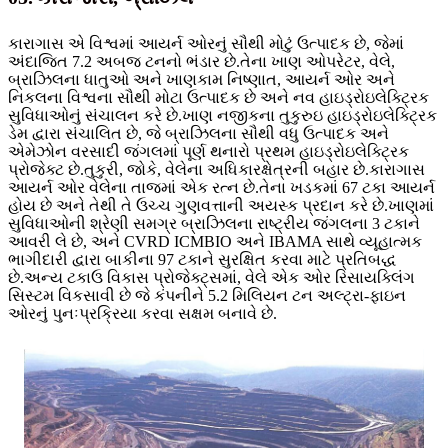
કારાગાસ એ વિશ્વમાં આયર્ન ઓરનું સૌથી મોટું ઉત્પાદક છે, જેમાં
અંદાજિત 7.2 અબજ ટનનો ભંડાર છે.તેના ખાણ ઓપરેટર, વેલે,
બ્રાઝિલના ધાતુઓ અને ખાણકામ નિષ્ણાત, આયર્ન ઓર અને
નિકલના વિશ્વના સૌથી મોટા ઉત્પાદક છે અને નવ હાઇડ્રોઇલેક્ટ્રિક
સુવિધાઓનું સંચાલન કરે છે.ખાણ નજીકના તુકુરુઇ હાઇડ્રોઇલેક્ટ્રિક
ડેમ દ્વારા સંચાલિત છે, જે બ્રાઝિલના સૌથી વધુ ઉત્પાદક અને
એમેઝોન વરસાદી જંગલમાં પૂર્ણ થનારો પ્રથમ હાઇડ્રોઇલેક્ટ્રિક
પ્રોજેક્ટ છે.તુકુરી, જોકે, વેલેના અધિકારક્ષેત્રની બહાર છે.કારાગાસ
આયર્ન ઓર વેલેના તાજમાં એક રત્ન છે.તેના ખડકમાં 67 ટકા આયર્ન
હોય છે અને તેથી તે ઉચ્ચ ગુણવત્તાની અયસ્ક પ્રદાન કરે છે.ખાણમાં
સુવિધાઓની શ્રેણી સમગ્ર બ્રાઝિલના રાષ્ટ્રીય જંગલના 3 ટકાને
આવરી લે છે, અને CVRD ICMBIO અને IBAMA સાથે વ્યૂહાત્મક
ભાગીદારી દ્વારા બાકીના 97 ટકાને સુરક્ષિત કરવા માટે પ્રતિબદ્ધ
છે.અન્ય ટકાઉ વિકાસ પ્રોજેક્ટ્સમાં, વેલે એક ઓર રિસાયક્લિંગ
સિસ્ટમ વિકસાવી છે જે કંપનીને 5.2 મિલિયન ટન અલ્ટ્રા-ફાઇન
ઓરનું પુનઃપ્રક્રિયા કરવા સક્ષમ બનાવે છે.