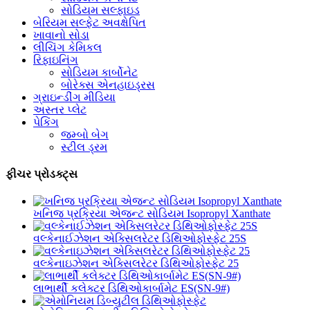
સોડિયમ સલ્ફાઇડ
બેરિયમ સલ્ફેટ અવક્ષેપિત
ખાવાનો સોડા
લીચિંગ કેમિકલ
રિફાઇનિંગ
સોડિયમ કાર્બોનેટ
બોરેક્સ એનહાઇડ્રસ
ગ્રાઇન્ડીંગ મીડિયા
અસ્તર પ્લેટ
પેકિંગ
જમ્બો બેગ
સ્ટીલ ડ્રમ
ફીચર પ્રોડક્ટ્સ
ખનિજ પ્રક્રિયા એજન્ટ સોડિયમ Isopropyl Xanthate
વલ્કેનાઈઝેશન એક્સિલરેટર ડિથિઓફોસ્ફેટ 25S
વલ્કેનાઇઝેશન એક્સિલરેટર ડિથિઓફોસ્ફેટ 25
લાભાર્થી કલેક્ટર ડિથિઓકાર્બામેટ ES(SN-9#)