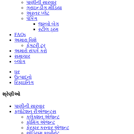
પાણીની સારવાર
ગ્રાઇન્ડીંગ મીડિયા
અસ્તર પ્લેટ
પેકિંગ
જમ્બો બેગ
સ્ટીલ ડ્રમ
FAQs
અમારા વિશે
ફેક્ટરી ટૂર
અમારો સંપર્ક કરો
સમાચાર
બ્લોગ
ઘર
ઉત્પાદનો
રિફાઇનિંગ
શ્રેણીઓ
પાણીની સારવાર
ફ્લોટેશન રીએજન્ટ્સ
કલેક્શન એજન્ટ
ફોમિંગ એજન્ટ
ફેરફાર કરનાર એજન્ટ
સોડિયમ કાર્બોનેટ