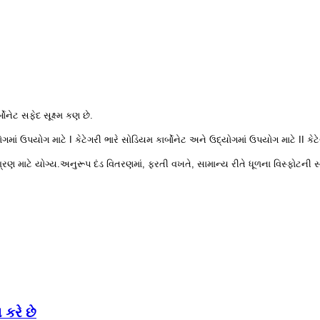
ોનેટ સફેદ સૂક્ષ્મ કણ છે.
ાં ઉપયોગ માટે I કેટેગરી ભારે સોડિયમ કાર્બોનેટ અને ઉદ્યોગમાં ઉપયોગ માટે II કે
રણ માટે યોગ્ય.અનુરૂપ દંડ વિતરણમાં, ફરતી વખતે, સામાન્ય રીતે ધૂળના વિસ્ફોટની સ
કરે છે