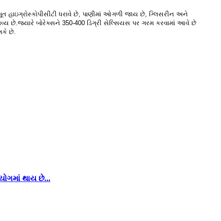
જબૂત હાઇગ્રોસ્કોપીસીટી ધરાવે છે, પાણીમાં ઓગળી જાય છે, ગ્લિસરીન અને
ય છે.જ્યારે બોરેક્સને 350-400 ડિગ્રી સેલ્સિયસ પર ગરમ કરવામાં આવે છે
કે છે.
ગમાં થાય છે...