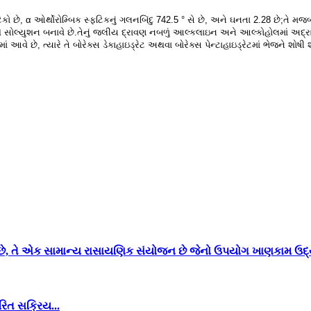
કો છે, α ઓર્થોરોમ્બિક સ્ફટિકનું ગલનબિંદુ 742.5 ° સે છે, અને ઘનતા 2.28 છે;તે મ
 સોલ્યુશન બનાવે છે.તેનું જલીય દ્રાવણ નબળું આલ્કલાઇન અને આલ્કોહોલમાં અદ્રાવ્
ં આવે છે, ત્યારે તે બોરેક્સ ડેકાહાઇડ્રેટ અથવા બોરેક્સ પેન્ટાહાઇડ્રેટમાં ભેજને શોષી શ
છે, તે એક સામાન્ય રાસાયણિક સંયોજન છે જેનો ઉપયોગ ખાણકામ ઉદ્યો
રિત સક્રિય...