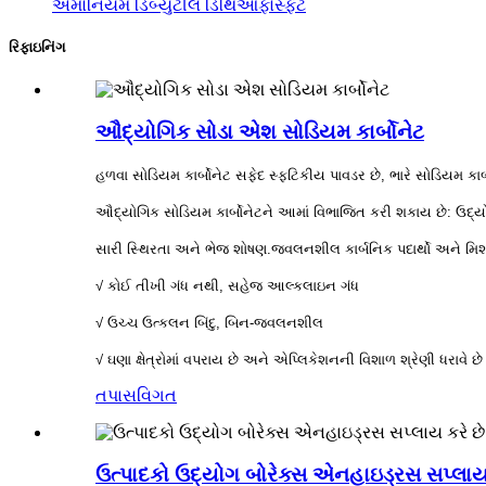
એમોનિયમ ડિબ્યુટીલ ડિથિઓફોસ્ફેટ
રિફાઇનિંગ
ઔદ્યોગિક સોડા એશ સોડિયમ કાર્બોનેટ
હળવા સોડિયમ કાર્બોનેટ સફેદ સ્ફટિકીય પાવડર છે, ભારે સોડિયમ કાર્બ
ઔદ્યોગિક સોડિયમ કાર્બોનેટને આમાં વિભાજિત કરી શકાય છે: ઉદ્યોગમ
સારી સ્થિરતા અને ભેજ શોષણ.જ્વલનશીલ કાર્બનિક પદાર્થો અને મિશ્
√ કોઈ તીખી ગંધ નથી, સહેજ આલ્કલાઇન ગંધ
√ ઉચ્ચ ઉત્કલન બિંદુ, બિન-જ્વલનશીલ
√ ઘણા ક્ષેત્રોમાં વપરાય છે અને એપ્લિકેશનની વિશાળ શ્રેણી ધરાવે છે
તપાસ
વિગત
ઉત્પાદકો ઉદ્યોગ બોરેક્સ એનહાઇડ્રસ સપ્લાય 