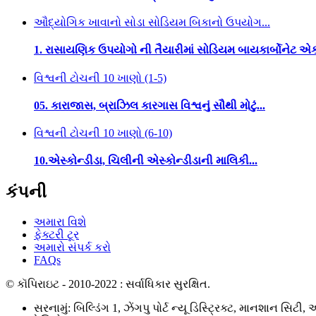
ઔદ્યોગિક ખાવાનો સોડા સોડિયમ બિકાનો ઉપયોગ...
1. રાસાયણિક ઉપયોગો ની તૈયારીમાં સોડિયમ બાયકાર્બોનેટ એક 
વિશ્વની ટોચની 10 ખાણો (1-5)
05. કારાજાસ, બ્રાઝિલ કારગાસ વિશ્વનું સૌથી મોટું...
વિશ્વની ટોચની 10 ખાણો (6-10)
10.એસ્કોન્ડીડા, ચિલીની એસ્કોન્ડીડાની માલિકી...
કંપની
અમારા વિશે
ફેક્ટરી ટૂર
અમારો સંપર્ક કરો
FAQs
© કૉપિરાઇટ - 2010-2022 : સર્વાધિકાર સુરક્ષિત.
સરનામું: બિલ્ડિંગ 1, ઝેંગપુ પોર્ટ ન્યૂ ડિસ્ટ્રિક્ટ, માનશાન સિટી,