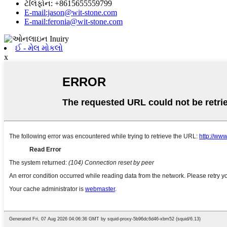
ટેલિફોન: +8615655559799
E-mail:jason@wit-stone.com
E-mail:feronia@wit-stone.com
ઈ - મેલ મોકલો
x