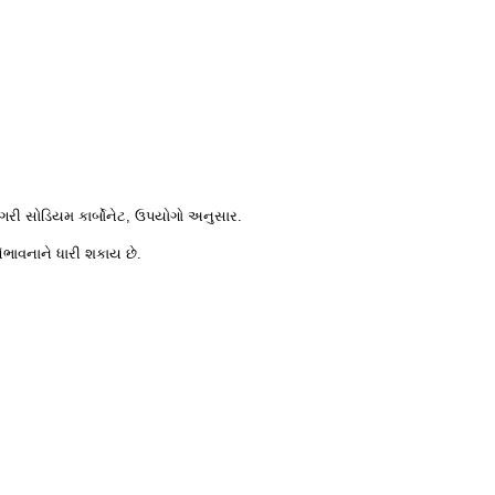
ટેગરી સોડિયમ કાર્બોનેટ, ઉપયોગો અનુસાર.
ંભાવનાને ધારી શકાય છે.