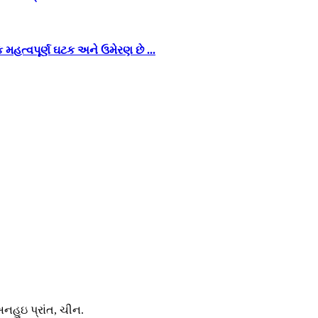
મહત્વપૂર્ણ ઘટક અને ઉમેરણ છે ...
 અનહુઇ પ્રાંત, ચીન.