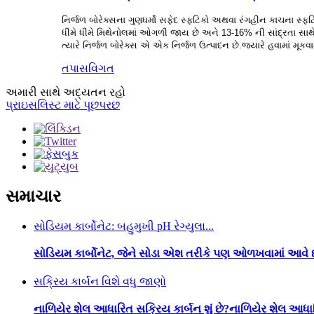
નિર્જળ બોરેક્સના ગુણધર્મો સફેદ સ્ફટિકો અથવા રંગહીન કાચના સ્ફટિ
ધીમે ધીમે મિથેનોલમાં ઓગળી જાય છે અને 13-16% ની સાંદ્રતા સાથે
ત્યારે નિર્જળ બોરેક્સ એ એક નિર્જળ ઉત્પાદન છે.જ્યારે હવામાં મૂકવામા
તપાસ
વિગત
અમારી સાથે અદ્યતન રહો
પ્રાઇસલિસ્ટ માટે પૂછપરછ
સમાચાર
સોડિયમ કાર્બોનેટ: બહુમુખી pH રેગ્યુલા...
સોડિયમ કાર્બોનેટ, જેને સોડા એશ તરીકે પણ ઓળખવામાં આવે 
સક્રિય કાર્બન વિશે વધુ જાણો
નાળિયેર શેલ આધારિત સક્રિય કાર્બન શું છે?નાળિયેર શેલ આધા