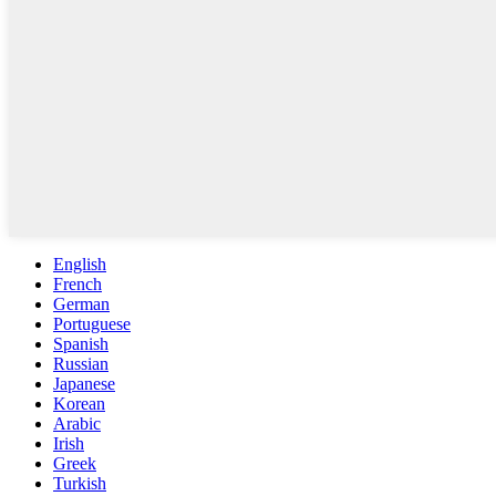
English
French
German
Portuguese
Spanish
Russian
Japanese
Korean
Arabic
Irish
Greek
Turkish