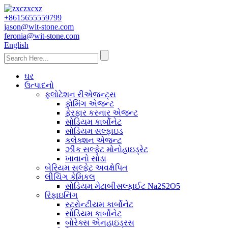
+8615655559799
jason@wit-stone.com
feronia@wit-stone.com
English
ઘર
ઉત્પાદનો
ફ્લોટેશન રીએજન્ટ્સ
ફોમિંગ એજન્ટ
ફેરફાર કરનાર એજન્ટ
સોડિયમ કાર્બોનેટ
સોડિયમ સલ્ફાઇડ
કલેક્શન એજન્ટ
ઝીંક સલ્ફેટ મોનોહાઇડ્રેટ
ખાવાનો સોડા
બેરિયમ સલ્ફેટ અવક્ષેપિત
લીચિંગ કેમિકલ
સોડિયમ મેટાબીસલ્ફાઈટ Na2S2O5
રિફાઇનિંગ
સ્ટ્રોન્ટીયમ કાર્બોનેટ
સોડિયમ કાર્બોનેટ
બોરેક્સ એનહાઇડ્રસ